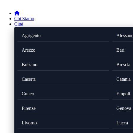
Chi Siamo
Città
Agrigento
Alessand
Arezzo
Bari
Bolzano
Brescia
Caserta
Catania
Cuneo
Empoli
Firenze
Genova
Livorno
Lucca