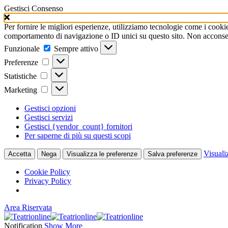
Gestisci Consenso
Per fornire le migliori esperienze, utilizziamo tecnologie come i cooki
comportamento di navigazione o ID unici su questo sito. Non acconsenti
Funzionale
Funzionale
Sempre attivo
Preferenze
Preferenze
Statistiche
Statistiche
Marketing
Marketing
Gestisci opzioni
Gestisci servizi
Gestisci {vendor_count} fornitori
Per saperne di più su questi scopi
Visuali
Accetta
Nega
Visualizza le preferenze
Salva preferenze
Cookie Policy
Privacy Policy
Area Riservata
Notification
Show More