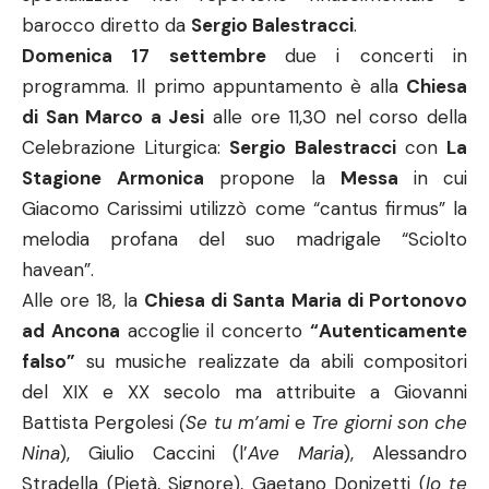
barocco diretto da
Sergio Balestracci
.
Domenica 17 settembre
due i concerti in
programma. Il primo appuntamento è alla
Chiesa
di San Marco a Jesi
alle ore 11,30 nel corso della
Celebrazione Liturgica:
Sergio Balestracci
con
La
Stagione Armonica
propone la
Messa
in cui
Giacomo Carissimi utilizzò come “cantus firmus” la
melodia profana del suo madrigale “Sciolto
havean”.
Alle ore 18, la
Chiesa di Santa Maria di Portonovo
ad Ancona
accoglie il concerto
“Autenticamente
falso”
su musiche realizzate da abili compositori
del XIX e XX secolo ma attribuite a Giovanni
Battista Pergolesi
(Se tu m’ami
e
Tre giorni son che
Nina
), Giulio Caccini (l’
Ave Maria
), Alessandro
Stradella (Pietà, Signore), Gaetano Donizetti (
Io te