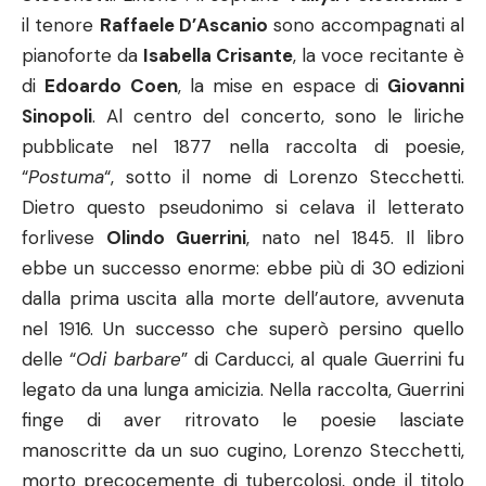
il tenore
Raffaele D’Ascanio
sono accompagnati al
pianoforte da
Isabella Crisante
, la voce recitante è
di
Edoardo Coen
, la mise en espace di
Giovanni
Sinopoli
. Al centro del concerto, sono le liriche
pubblicate nel 1877 nella raccolta di poesie,
“
Postuma
“, sotto il nome di Lorenzo Stecchetti.
Dietro questo pseudonimo si celava il letterato
forlivese
Olindo Guerrini
, nato nel 1845. Il libro
ebbe un successo enorme: ebbe più di 30 edizioni
dalla prima uscita alla morte dell’autore, avvenuta
nel 1916. Un successo che superò persino quello
delle “
Odi barbare
” di Carducci, al quale Guerrini fu
legato da una lunga amicizia. Nella raccolta, Guerrini
finge di aver ritrovato le poesie lasciate
manoscritte da un suo cugino, Lorenzo Stecchetti,
morto precocemente di tubercolosi, onde il titolo