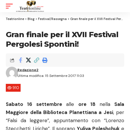
Aa
Font
Resizer
Teatrionline
>
Blog
>
Festival/Rassegna
>
Gran finale per il XVII Festival Pergolesi Spontini!
Gran finale per il XVII Festival
Pergolesi Spontini!
Redazione2
Ultima modifica: 15 Settembre 2017 11:03
910
Sabato 16 settembre
alle
ore 18
nella
Sala
Maggiore della Biblioteca Planettiana a Jesi
, per
“Falsi da leggere”, appuntamento con “Lorenzo
Stecchetti: Liriche”. Il soprano
Yuliya Poleshchuk
e