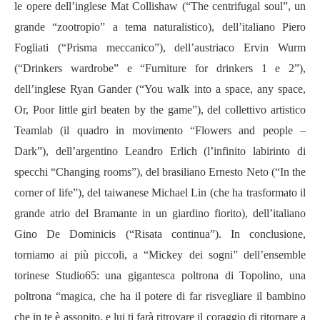
le opere dell’inglese Mat Collishaw (“The centrifugal soul”, un
grande “zootropio” a tema naturalistico), dell’italiano Piero
Fogliati (“Prisma meccanico”), dell’austriaco Ervin Wurm
(“Drinkers wardrobe” e “Furniture for drinkers 1 e 2”),
dell’inglese Ryan Gander (“You walk into a space, any space,
Or, Poor little girl beaten by the game”), del collettivo artistico
Teamlab (il quadro in movimento “Flowers and people –
Dark”), dell’argentino Leandro Erlich (l’infinito labirinto di
specchi “Changing rooms”), del brasiliano Ernesto Neto (“In the
corner of life”), del taiwanese Michael Lin (che ha trasformato il
grande atrio del Bramante in un giardino fiorito), dell’italiano
Gino De Dominicis (“Risata continua”). In conclusione,
torniamo ai più piccoli, a “Mickey dei sogni” dell’ensemble
torinese Studio65: una gigantesca poltrona di Topolino, una
poltrona “magica, che ha il potere di far risvegliare il bambino
che in te è assopito, e lui ti farà ritrovare il coraggio di ritornare a