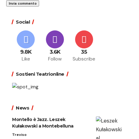
Social
9.8K
3.6K
35
Like
Follow
Subscribe
Sostieni Teatrionline
News
Montello è Jazz. Leszek
Kułakowski a Montebelluna
Treviso