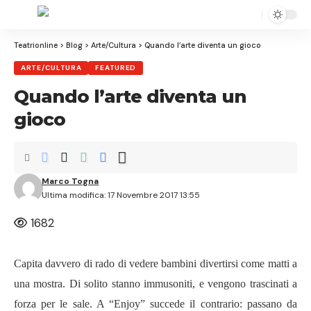
Aa
Font
Resizer
Teatrionline
>
Blog
>
Arte/Cultura
>
Quando l’arte diventa un gioco
ARTE/CULTURA
FEATURED
Quando l’arte diventa un
gioco
Marco Togna
Ultima modifica: 17 Novembre 2017 13:55
1682
Capita davvero di rado di vedere bambini divertirsi come matti a
una mostra. Di solito stanno immusoniti, e vengono trascinati a
forza per le sale. A “Enjoy” succede il contrario: passano da