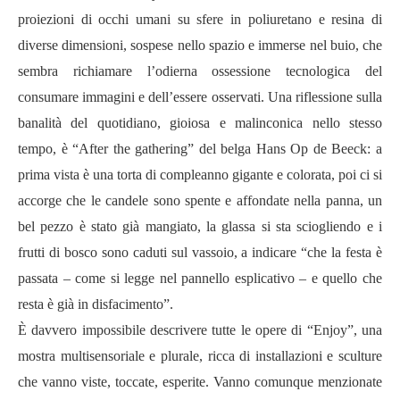
proiezioni di occhi umani su sfere in poliuretano e resina di
diverse dimensioni, sospese nello spazio e immerse nel buio, che
sembra richiamare l’odierna ossessione tecnologica del
consumare immagini e dell’essere osservati. Una riflessione sulla
banalità del quotidiano, gioiosa e malinconica nello stesso
tempo, è “After the gathering” del belga Hans Op de Beeck: a
prima vista è una torta di compleanno gigante e colorata, poi ci si
accorge che le candele sono spente e affondate nella panna, un
bel pezzo è stato già mangiato, la glassa si sta sciogliendo e i
frutti di bosco sono caduti sul vassoio, a indicare “che la festa è
passata – come si legge nel pannello esplicativo – e quello che
resta è già in disfacimento”.
È davvero impossibile descrivere tutte le opere di “Enjoy”, una
mostra multisensoriale e plurale, ricca di installazioni e sculture
che vanno viste, toccate, esperite. Vanno comunque menzionate