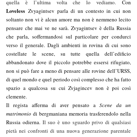
quella è l’ultima volta che lo vediamo.
Con
Loveless
Zvyagintsev
p
arla di un contesto in cui non
soltanto non vi è alcun amore ma non è nemmeno lecito
pensare che mai ve ne sarà. Zvyagintsev è della Russia
che parla, sofferma
ndos
i sul particolare per condurci
verso il generale.
Da
gli ambienti in rovina di cui sono
costellate
le
scene, su tutte quella dell’edificio
abbandonato dove il piccolo potrebbe essersi rifugiato,
n
on si può fare a meno di pensare alle rovine dell’URSS,
di quel mondo e quel periodo così complesso che ha fatto
spazio a qualcosa su cui Zvjagincev non è poi così
clemente.
Il regista afferma
di aver pensato a
S
cene da un
matrimonio
di bergmaniana memoria trasferendolo nella
Russia odierna.
Il suo è uno sguardo privo di qualsiasi
pietà nei confronti di una nuova generazione parentale