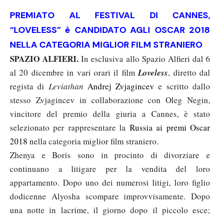
PREMIATO AL FESTIVAL DI CANNES,
“LOVELESS” è CANDIDATO AGLI OSCAR 2018
NELLA CATEGORIA MIGLIOR FILM STRANIERO
SPAZIO ALFIERI.
In
esclusiva allo Spazio Alfieri dal 6
al 2
0
dicembre in vari orari il film
Loveless
, diret
to da
l
regista di
Leviathan
Andrej Zvjagincev
e scritto dallo
stesso Zvjagincev in collaborazione con Oleg Negin,
vincitore del premio della giuria a Cannes,
è stato
selezionato per rappresentare la
Russia
ai
premi Oscar
2018
nella categoria
miglior film straniero.
Zhenya e Boris sono in procinto di divorziare e
continuano a litigare per la vendita del loro
appartamento. Dopo uno dei numerosi litigi, loro figlio
dodicenne Alyosha scompare improvvisamente. Dopo
una notte in lacrime, il giorno dopo il piccolo esce;