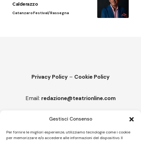
Calderazzo
Catanzaro
Festival/Rassegna
Privacy Policy
–
Cookie Policy
Email:
redazione@teatrionline.com
Articoli recenti
Gestisci Consenso
Montello è Jazz. Leszek Kułakowski a Montebelluna
Per fornire le migliori esperienze, utilizziamo tecnologie come i cookie
per memorizzare e/o accedere alle informazioni del dispositivo. Il
“Cico festival! Oltre 1500 spettatori a Filadelfia