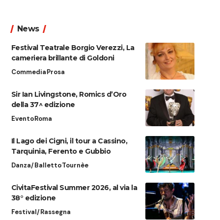
News
Festival Teatrale Borgio Verezzi, La
cameriera brillante di Goldoni
Commedia
Prosa
Sir Ian Livingstone, Romics d’Oro
della 37^ edizione
Evento
Roma
Il Lago dei Cigni, il tour a Cassino,
Tarquinia, Ferento e Gubbio
Danza/Balletto
Tournèe
CivitaFestival Summer 2026, al via la
38° edizione
Festival/Rassegna