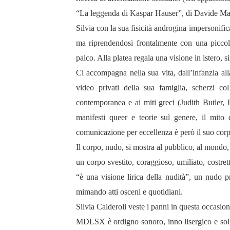
“La leggenda di Kaspar Hauser”, di Davide Man
Silvia con la sua fisicità androgina impersonific
ma riprendendosi frontalmente con una picco
palco. Alla platea regala una visione in istero, 
Ci accompagna nella sua vita, dall’infanzia all
video privati della sua famiglia, scherzi col 
contemporanea e ai miti greci (Judith Butler,
manifesti queer e teorie sul genere, il mito
comunicazione per eccellenza è però il suo corpo,
Il corpo, nudo, si mostra al pubblico, al mondo, 
un corpo svestito, coraggioso, umiliato, costr
“è una visione lirica della nudità”, un nudo p
mimando atti osceni e quotidiani.
Silvia Calderoli veste i panni in questa occasion
MDLSX è ordigno sonoro, inno lisergico e solita