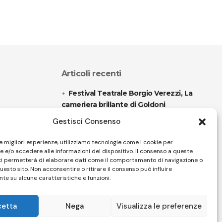
Articoli recenti
Festival Teatrale Borgio Verezzi, La
cameriera brillante di Goldoni
Gestisci Consenso
Sir Ian Livingstone, Romics d’Oro
della 37^ edizione
le migliori esperienze, utilizziamo tecnologie come i cookie per
 e/o accedere alle informazioni del dispositivo. Il consenso a queste
ci permetterà di elaborare dati come il comportamento di navigazione o
questo sito. Non acconsentire o ritirare il consenso può influire
Follow US
te su alcune caratteristiche e funzioni.
cetta
Nega
Visualizza le preferenze
32 Firenze - SEO BY SIMONE ROMPIETTI SR WEB