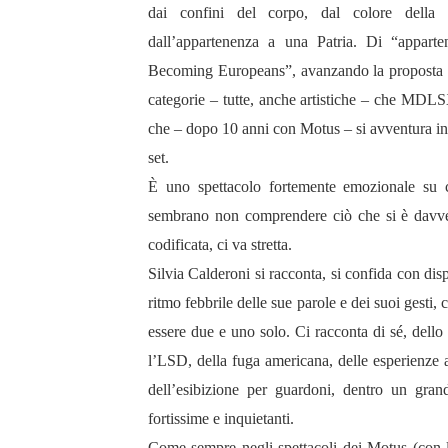
dai confini del corpo, dal colore della pel
dall’appartenenza a una Patria. Di “apparte
Becoming Europeans”, avanzando la proposta di 
categorie – tutte, anche artistiche – che MDLS
che – dopo 10 anni con Motus – si avventura in
set.
È uno spettacolo fortemente emozionale su c
sembrano non comprendere ciò che si è davve
codificata, ci va stretta.
Silvia Calderoni si racconta, si confida con disp
ritmo febbrile delle sue parole e dei suoi gesti, 
essere due e uno solo. Ci racconta di sé, dello 
l’LSD, della fuga americana, delle esperienze al
dell’esibizione per guardoni, dentro un gran
fortissime e inquietanti.
Come sempre negli spettacoli dei Motus (con l