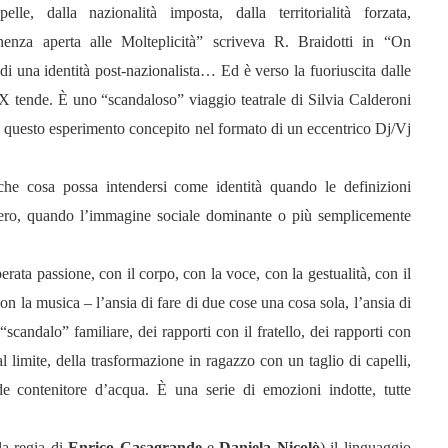
le, dalla nazionalità imposta, dalla territorialità forzata,
nenza aperta alle Molteplicità” scriveva R. Braidotti in “On
una identità post-nazionalista… Ed è verso la fuoriuscita dalle
X tende. È uno “scandaloso” viaggio teatrale di Silvia Calderoni
 questo esperimento concepito nel formato di un eccentrico Dj/Vj
he cosa possa intendersi come identità quando le definizioni
ro, quando l’immagine sociale dominante o più semplicemente
erata passione, con il corpo, con la voce, con la gestualità, con il
con la musica – l’ansia di fare di due cose una cosa sola, l’ansia di
“scandalo” familiare, dei rapporti con il fratello, dei rapporti con
 limite, della trasformazione in ragazzo con un taglio di capelli,
de contenitore d’acqua. È una serie di emozioni indotte, tutte
a regia
di
Enrico Casagrande
e
Daniela Nicolò
) il
linguaggio