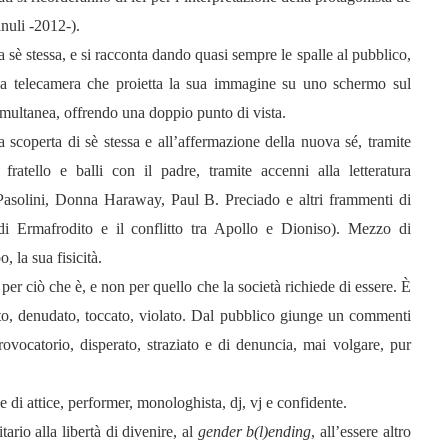
uli -2012-).
a sè stessa, e si racconta dando quasi sempre le spalle al pubblico,
la telecamera che proietta la sua immagine su uno schermo sul
simultanea, offrendo una doppio punto di vista.
a scoperta di sè stessa e all’affermazione della nuova sé, tramite
fratello e balli con il padre, tramite accenni alla letteratura
 Pasolini, Donna Haraway, Paul B. Preciado e altri frammenti di
 di Ermafrodito e il conflitto tra Apollo e Dioniso). Mezzo di
 la sua fisicità.
per ciò che è, e non per quello che la società richiede di essere. È
etto, denudato, toccato, violato. Dal pubblico giunge un commenti
rovocatorio, disperato, straziato e di denuncia, mai volgare, pur
e di attice, performer, monologhista, dj, vj e confidente.
rio alla libertà di divenire, al
gender b(l)ending
, all’essere altro