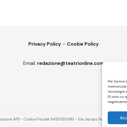
Privacy Policy
–
Cookie Policy
Email:
redazione@teatrionline.com
Per fornire 
memorizzare
tecnologie 
ID unici su 
negativamen
Ac
novazione APS - Codice Fiscale 94310120483 - Via Jacopo Nardi 21 - 501