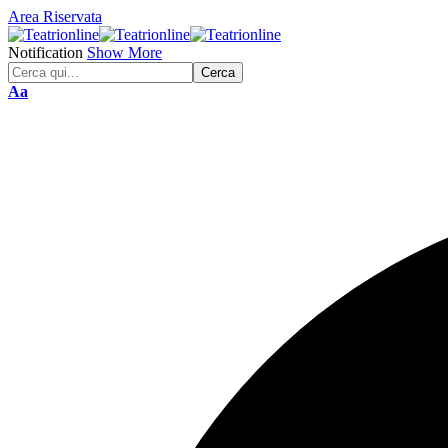
Area Riservata
Notification
Show More
Font
Aa
Resizer