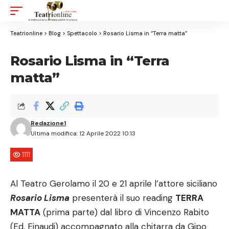
Aa
Font
Resizer
Teatrionline
>
Blog
>
Spettacolo
>
Rosario Lisma in “Terra matta”
Rosario Lisma in “Terra
matta”
Redazione1
Ultima modifica: 12 Aprile 2022 10:13
1111
Al Teatro Gerolamo il 20 e 21 aprile l’attore siciliano
Rosario Lisma
presenterà il suo reading
TERRA
MATTA
(prima parte) dal libro di Vincenzo Rabito
(Ed. Einaudi) accompagnato alla chitarra da Gipo