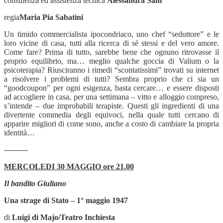
consulenza ed assistenza tecnica
Alessandra Sani
regia
Maria Pia Sabatini
Un timido commercialista ipocondriaco, uno chef “seduttore” e le
loro vicine di casa, tutti alla ricerca di sé stessi e del vero amore.
Come fare? Prima di tutto, sarebbe bene che ognuno ritrovasse il
proprio equilibrio, ma… meglio qualche goccia di Valium o la
psicoterapia? Riusciranno i rimedi “scontatissimi” trovati su internet
a risolvere i problemi di tutti? Sembra proprio che ci sia un
“goodcoupon” per ogni esigenza, basta cercare… e essere disposti
ad accogliere in casa, per una settimana – vitto e alloggio compreso,
s’intende – due improbabili terapiste. Questi gli ingredienti di una
divertente commedia degli equivoci, nella quale tutti cercano di
apparire migliori di come sono, anche a costo di cambiare la propria
identità…
———
MERCOLEDI 30 MAGGIO ore 21.00
Il bandito Giuliano
Una strage di Stato – 1° maggio 1947
di
Luigi di Majo/Teatro Inchiesta