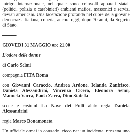
intrigo internazionale, nel quale sono coinvolti apparati statali
(politici, polizia e carabinieri) ambienti mafiosi massonici e servizi
deviati americani. Una lacerazione profonda nel cuore della giovane
democrazia italiana, coperta, ancora oggi, dopo 70 anni, da Segreto
di Stato.
———
GIOVEDI 31 MAGGIO ore 21.00
L’odore delle donne
di
Carlo Selmi
compagnia
FITA Roma
con
Giovanni Caraccio, Andrea Ardone, Iolanda Zanfrisco,
Daniela Alessandrini, Vincenzo Cicero, Eleonora Selmi,
Manuela Vacca, Paola Zarra, Dino Statella
scene e costumi
La Nave dei Folli
aiuto regia
Daniela
Alessandrini
regia
Marco Bonamoneta
Un ufficiale ormai in congedo, cieco per un incidente, progetta uno