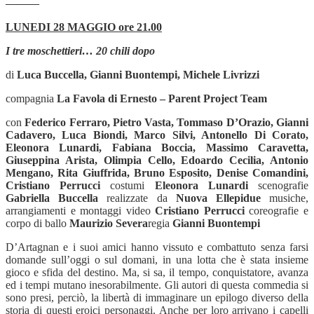
———
LUNEDI 28 MAGGIO ore 21.00
I tre moschettieri… 20 chili dopo
di
Luca Buccella, Gianni Buontempi, Michele Livrizzi
compagnia
La Favola di Ernesto – Parent Project Team
con
Federico Ferraro, Pietro Vasta, Tommaso D’Orazio, Gianni
Cadavero, Luca Biondi, Marco Silvi, Antonello Di Corato,
Eleonora Lunardi, Fabiana Boccia, Massimo Caravetta,
Giuseppina Arista, Olimpia Cello, Edoardo Cecilia, Antonio
Mengano, Rita Giuffrida, Bruno Esposito, Denise Comandini,
Cristiano Perrucci
costumi
Eleonora Lunardi
scenografie
Gabriella Buccella
realizzate da
Nuova Ellepidue
musiche,
arrangiamenti e montaggi video
Cristiano Perrucci
coreografie e
corpo di ballo
Maurizio Severa
regia
Gianni Buontempi
D’Artagnan e i suoi amici hanno vissuto e combattuto senza farsi
domande sull’oggi o sul domani, in una lotta che è stata insieme
gioco e sfida del destino. Ma, si sa, il tempo, conquistatore, avanza
ed i tempi mutano inesorabilmente. Gli autori di questa commedia si
sono presi, perciò, la libertà di immaginare un epilogo diverso della
storia di questi eroici personaggi. Anche per loro arrivano i capelli