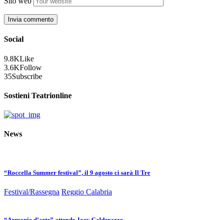
Sito web
Social
9.8K
Like
3.6K
Follow
35
Subscribe
Sostieni Teatrionline
News
“Roccella Summer festival”, il 9 agosto ci sarà Il Tre
Festival/Rassegna
Reggio Calabria
“Armonie d’arte” attende Joey Calderazzo