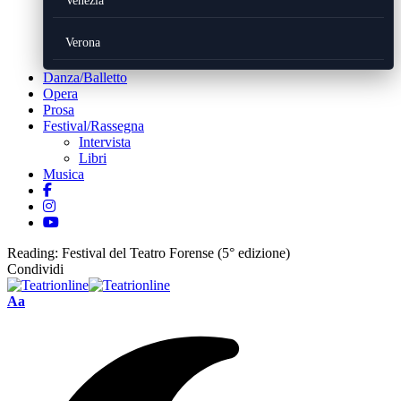
Venezia
Verona
Danza/Balletto
Opera
Prosa
Festival/Rassegna
Intervista
Libri
Musica
Reading:
Festival del Teatro Forense (5° edizione)
Condividi
Font
Aa
Resizer