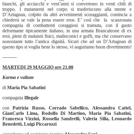
bianchi, gli acciacchi e vent’anni si convertono in venti chili di
troppo. I mutamenti nel corpo si trasferiscono alla mente e
D’Artagnan, colpito da altri avvenimenti scoraggianti, comincia a
chiedersi se vale la pena essere eroe. E’ così che la scanzonata
compagnia di combattenti coraggiosi si tramuta, con il gusto
deformante tipicamente italiano, in una armata Brancaleone di ex
eroi, pieni di malanni fisici, malinconici e goffi, ma che conservano
nonostante tutto l’antica dignità. Sicuri che ad un D’Artagnan di
questo tipo si voglia bene lo stesso, vi auguriamo buon divertimento!
———
MARTEDI 29 MAGGIO ore 21.00
Karma e valium
di
Maria Pia Sabatini
compagnia
Illegale
con
Patrizia Russo, Corrado Sabellico, Alessandra Cattel,
GianCarlo Lima, Rodolfo Di Martino, Maria Pia Sabatini,
Francesca Vizzini, Rossella Sandrelli, Valeria Silla, Leonardo
Benedetti, Luigi Piccarozzi