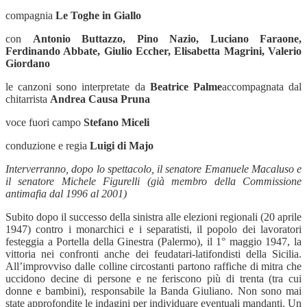
compagnia
Le Toghe in Giallo
con
Antonio Buttazzo, Pino Nazio, Luciano Faraone,
Ferdinando Abbate, Giulio Eccher, Elisabetta Magrini, Valerio
Giordano
le canzoni sono interpretate da
Beatrice Palme
accompagnata dal
chitarrista
Andrea Causa Pruna
voce fuori campo
Stefano Miceli
conduzione e regia
Luigi di Majo
Interverranno, dopo lo spettacolo, il senatore Emanuele Macaluso e
il senatore Michele Figurelli (già membro della Commissione
antimafia dal 1996 al 2001)
Subito dopo il successo della sinistra alle elezioni regionali (20 aprile
1947) contro i monarchici e i separatisti, il popolo dei lavoratori
festeggia a Portella della Ginestra (Palermo), il 1° maggio 1947, la
vittoria nei confronti anche dei feudatari-latifondisti della Sicilia.
All’improvviso dalle colline circostanti partono raffiche di mitra che
uccidono decine di persone e ne feriscono più di trenta (tra cui
donne e bambini), responsabile la Banda Giuliano. Non sono mai
state approfondite le indagini per individuare eventuali mandanti. Un