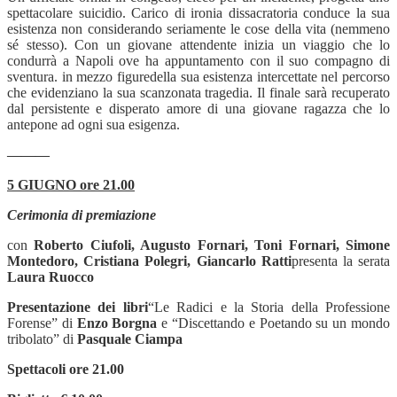
spettacolare suicidio. Carico di ironia dissacratoria conduce la sua
esistenza non considerando seriamente le cose della vita (nemmeno
sé stesso). Con un giovane attendente inizia un viaggio che lo
condurrà a Napoli ove ha appuntamento con il suo compagno di
sventura. in mezzo figuredella sua esistenza intercettate nel percorso
che evidenziano la sua scanzonata tragedia. Il finale sarà recuperato
dal persistente e disperato amore di una giovane ragazza che lo
antepone ad ogni sua esigenza.
———
5 GIUGNO ore 21.00
Cerimonia di premiazione
con
Roberto Ciufoli, Augusto Fornari, Toni Fornari, Simone
Montedoro, Cristiana Polegri, Giancarlo Ratti
presenta la serata
Laura Ruocco
Presentazione dei libri
“Le Radici e la Storia della Professione
Forense” di
Enzo Borgna
e “Discettando e Poetando su un mondo
tribolato” di
Pasquale Ciampa
Spettacoli
ore 21.00