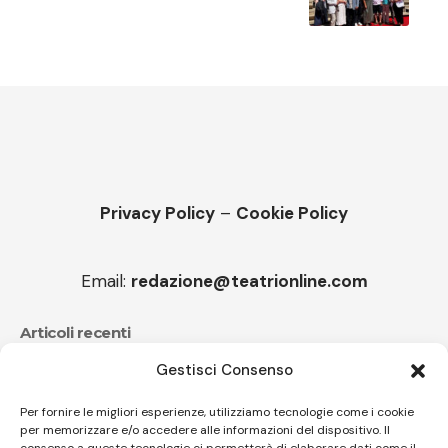
Privacy Policy
–
Cookie Policy
Email:
redazione@teatrionline.com
Articoli recenti
Gestisci Consenso
CucuFestival 2026: teatro di strada a Roana
Il sound travolgente di Sparagna e l’Orchestra
Per fornire le migliori esperienze, utilizziamo tecnologie come i cookie
per memorizzare e/o accedere alle informazioni del dispositivo. Il
popolare italiana