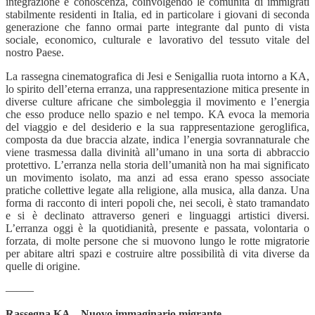
integrazione e conoscenza, coinvolgendo le comunità di immigrati
stabilmente residenti in Italia, ed in particolare i giovani di seconda
generazione che fanno ormai parte integrante dal punto di vista
sociale, economico, culturale e lavorativo del tessuto vitale del
nostro Paese.
La rassegna cinematografica di Jesi e Senigallia ruota intorno a KA,
lo spirito dell’eterna erranza, una rappresentazione mitica presente in
diverse culture africane che simboleggia il movimento e l’energia
che esso produce nello spazio e nel tempo. KA evoca la memoria
del viaggio e del desiderio e la sua rappresentazione geroglifica,
composta da due braccia alzate, indica l’energia sovrannaturale che
viene trasmessa dalla divinità all’umano in una sorta di abbraccio
protettivo. L’erranza nella storia dell’umanità non ha mai significato
un movimento isolato, ma anzi ad essa erano spesso associate
pratiche collettive legate alla religione, alla musica, alla danza. Una
forma di racconto di interi popoli che, nei secoli, è stato tramandato
e si è declinato attraverso generi e linguaggi artistici diversi.
L’erranza oggi è la quotidianità, presente e passata, volontaria o
forzata, di molte persone che si muovono lungo le rotte migratorie
per abitare altri spazi e costruire altre possibilità di vita diverse da
quelle di origine.
——–
Rassegna KA – Nuovo immaginario migrante