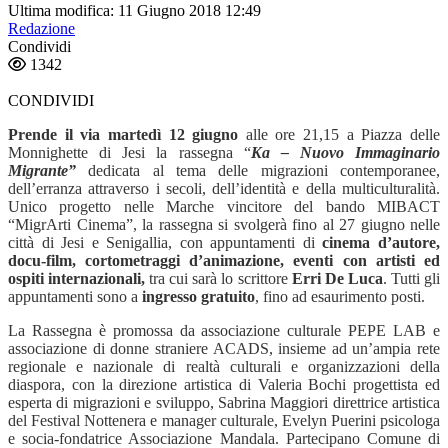
Ultima modifica: 11 Giugno 2018 12:49
Redazione
Condividi
1342
CONDIVIDI
Prende il via martedì 12 giugno
alle ore 21,15 a Piazza delle
Monnighette di Jesi la rassegna
“
Ka – Nuovo Immaginario
Migrante”
dedicata al tema delle migrazioni contemporanee,
dell’erranza attraverso i secoli, dell’identità e della multiculturalità.
Unico progetto nelle Marche vincitore del bando MIBACT
“MigrArti Cinema”, la rassegna si svolgerà fino al 27 giugno nelle
città di Jesi e Senigallia
, con appuntamenti di
cinema d’autore,
docu-film, cortometraggi d’animazione, eventi con artisti ed
ospiti internazionali,
tra cui sarà lo scrittore
Erri De Luca
.
Tutti gli
appuntamenti sono a
ingresso gratuito
, fino ad esaurimento posti.
La Rassegna è promossa da associazione culturale PEPE LAB e
associazione di donne straniere ACADS, insieme ad un’ampia rete
regionale e nazionale di realtà culturali e organizzazioni della
diaspora, con la direzione artistica di Valeria Bochi progettista ed
esperta di migrazioni e sviluppo, Sabrina Maggiori direttrice artistica
del Festival Nottenera e manager culturale, Evelyn Puerini psicologa
e socia-fondatrice Associazione Mandala. Partecipano Comune di