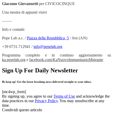
Giacomo Giovannetti
per CIVICOCINQUE
Una mostra di appunti visivi
——–
Info e contatti:
Pepe Lab a.c. /
Piazza della Repubblica, 5
/ Jesi (AN)
+39 0731.712941 /
info@pepelab.org
Programma completo e in continuo aggiornamento su
ka.pepelab.org
e
facebook.com/KaNuovoImmaginarioMigrante
Sign Up For Daily Newsletter
Be keep up! Get the latest breaking news delivered straight to your inbox.
[mc4wp_form]
By signing up, you agree to our
Terms of Use
and acknowledge the
data practices in our
Privacy Policy
. You may unsubscribe at any
time.
Condividi questo articolo