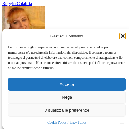
Reggio Calabria
Gestisci Consenso
Per fornire le migliori esperienze, utilizziamo tecnologie come i cookie per
memorizzare e/o accedere alle informazioni del dispositivo. Il consenso a queste
tecnologie ci permetterà di elaborare dati come il comportamento di navigazione o ID
Festival Teatrale Borgio Verezzi, La cameriera brillante di Goldoni
unici su questo sito. Non acconsentire o ritirare il consenso può influire negativamente
su alcune caratteristiche e funzioni.
Commedia
Prosa
Accetta
Privacy Policy
–
Cookie Policy
Nega
Email:
redazione@teatrionline.com
Visualizza le preferenze
Articoli recenti
Cookie Policy
Privacy Policy