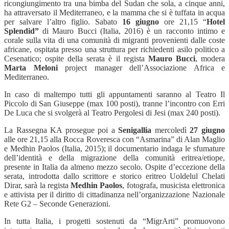
ricongiungimento tra una bimba del Sudan che sola, a cinque anni,
ha attraversato il Mediterraneo, e la mamma che si è tuffata in acqua
per salvare l’altro figlio. Sabato
16 giugno
ore 21,15 “
Hotel
Splendid”
di Mauro Bucci (Italia, 2016) è un racconto intimo e
corale sulla vita di una comunità di migranti provenienti dalle coste
africane, ospitata presso una struttura per richiedenti asilo politico a
Cesenatico; ospite della serata è il regista
Mauro Bucci
, modera
Marta Meloni
project manager dell’Associazione Africa e
Mediterraneo.
In caso di maltempo tutti gli appuntamenti saranno al Teatro Il
Piccolo di San Giuseppe (max 100 posti), tranne l’incontro con Erri
De Luca che si svolgerà al Teatro Pergolesi di Jesi (max 240 posti).
La Rassegna KA prosegue poi a
Senigallia
mercoledì
27 giugno
alle ore 21,15 alla Rocca Roveresca con “Asmarina” di Alan Maglio
e Medhin Paolos (Italia, 2015); il documentario indaga le sfumature
dell’identità e della migrazione della comunità eritrea/etiope,
presente in Italia da almeno mezzo secolo. Ospite d’eccezione della
serata, introdotta dallo scrittore e storico eritreo Uoldelul Chelati
Dirar, sarà la regista
Medhin Paolos
, fotografa, musicista elettronica
e attivista per il diritto di cittadinanza nell’organizzazione Nazionale
Rete G2 – Seconde Generazioni.
In tutta Italia, i progetti sostenuti da “MigrArti” promuovono