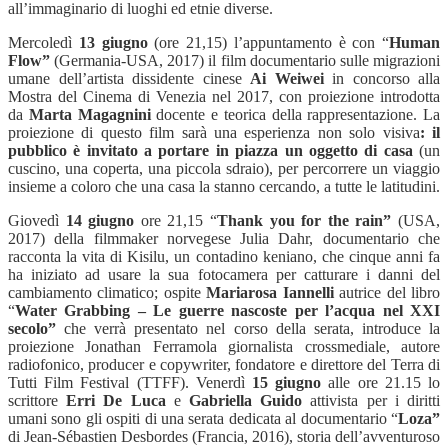
all’immaginario di luoghi ed etnie diverse.
Mercoledì
13 giugno
(ore 21,15) l’appuntamento è con “
Human
Flow”
(Germania-USA, 2017) il film documentario sulle migrazioni
umane dell’artista dissidente cinese
Ai Weiwei
in concorso alla
Mostra del Cinema di Venezia nel 2017, con proiezione introdotta
da
Marta Magagnini
docente e teorica della rappresentazione. La
proiezione di questo film sarà una esperienza non solo visiva
: il
pubblico è invitato a portare in piazza un oggetto di casa
(un
cuscino, una coperta, una piccola sdraio), per percorrere un viaggio
insieme a coloro che una casa la stanno cercando, a tutte le latitudini.
Giovedì
14 giugno
ore 21,15 “
Thank you for the rain”
(USA,
2017) della filmmaker norvegese Julia Dahr, documentario che
racconta la vita di Kisilu, un contadino keniano, che cinque anni fa
ha iniziato ad usare la sua fotocamera per catturare i danni del
cambiamento climatico; ospite
Mariarosa Iannelli
autrice del libro
“
Water Grabbing – Le guerre nascoste per l’acqua nel XXI
secolo”
che verrà presentato nel corso della serata, introduce la
proiezione Jonathan Ferramola giornalista crossmediale, autore
radiofonico, producer e copywriter, fondatore e direttore del Terra di
Tutti Film Festival (TTFF). Venerdì
15 giugno
alle ore 21.15 lo
scrittore
Erri De Luca
e
Gabriella Guido
attivista per i diritti
umani sono gli ospiti di una serata dedicata al documentario “
Loza”
di Jean-Sébastien Desbordes (Francia, 2016), storia dell’avventuroso