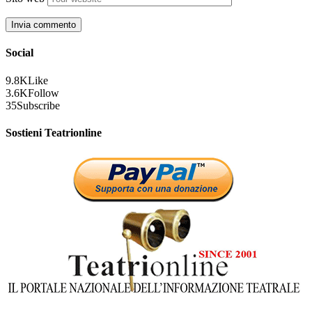
Social
9.8K
Like
3.6K
Follow
35
Subscribe
Sostieni Teatrionline