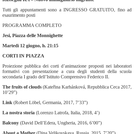
Tutti gli appuntamenti sono a INGRESSO GRATUITO, fino ad
esaurimento posti
PROGRAMMA COMPLETO
Jesi, Piazza delle Monnighette
Martedì 12 giugno, h. 21:15
CORTI IN PIAZZA
Proiezione pubblica dei corti d’animazione proposti nei laboratori
formativi con presentazione a cura degli studenti della scuola
secondaria I grado dell’Istituto Comprensivo Federico II.
The fruits of clouds
(Kateřina Karhánková, Repubblica Ceca 2017,
10’29”)
Link
(Robert Löbel, Germania, 2017, 7’33”)
La nostra storia
(Lorenzo Latrofa, Italia, 2018, 4’)
Balcony
(David Dell’Edera, Ungheria, 2016, 6’00”)
About a Mother
(Dina Velikovskaya, Russia, 2015, 7’20”)