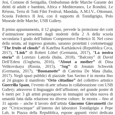
Jesi, Comune di Senigallia, Ombudsman delle Marche Garante dei
diritti di adulti e bambini, Africa e Mediterraneo, Le Rondini, Le
Réseau, Terra di Tutti Film Festival, Mandala, A.M.I.V., Ottomani,
Scuola Federico II Jesi, con il supporto di Tonidigrigio, Polo
Museale delle Marche, USB Gallery.
Il primo appuntamento, il 12 giugno, prevede la proiezione dei corti
d’animazione presentati dagli studenti della 2 A della scuola
secondaria I grado dell’Istituto Comprensivo Federico II. Nel corso
della serata, ad ingresso gratuito, saranno proiettati i cortometraggi
“
The fruits of clouds”
di Kateřina Karhánková (Repubblica Ceca,
2017), “
Link”
di Robert Löbel (Germania, 2017), “
La nostra
storia”
di Lorenzo Latrofa (Italia, 2018), “Balcony” di David
Dell’Edera (Ungheria, 2016), “
About a mother”
di Dina
Velikovskaya (Russia, 2015), “
Sog”
di Jonatan Schwenk
(Germania, 2017), “
Buonanotte”
di Caterina De Mata (Italia,
2017). Negli spazi pubblici di piazzale San Savino è in mostra fino
al 24 giugno il manifesto “
Orto cittadino”
del collettivo artistico
Guerrilla Spam
, l’evento di arte urbana in collaborazione con USB
Gallery; attraverso il linguaggio dell’affissione, nel grande poster di
6 metri per 3 gli artisti propongono in immagini un’idea nuova di
umanità fatta dalla relazione tra diverse culture. In mostra – fino al
31 agosto – anche il lavoro dell’artista
Giacomo Giovannetti
che
per “Civicocinque” all’interno dei laboratori Tonidigrigio e Pepe
Lab, in Piazza della Repubblica, espone appunti visivi dedicata