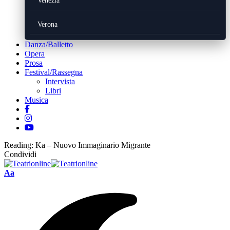
Venezia
Verona
Danza/Balletto
Opera
Prosa
Festival/Rassegna
Intervista
Libri
Musica
Reading:
Ka – Nuovo Immaginario Migrante
Condividi
Font
Aa
Resizer