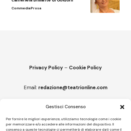
cameriera brillante di Goldoni
Commedia
Prosa
Privacy Policy
–
Cookie Policy
Email:
redazione@teatrionline.com
Articoli recenti
Gestisci Consenso
“Armonie d’arte”, Borgia borgo espanso
Per fornire le migliori esperienze, utilizziamo tecnologie come i cookie
per memorizzare e/o accedere alle informazioni del dispositivo. Il
“Color fest” torna in Calabria
consenso a queste tecnologie ci permetterà di elaborare dati come il