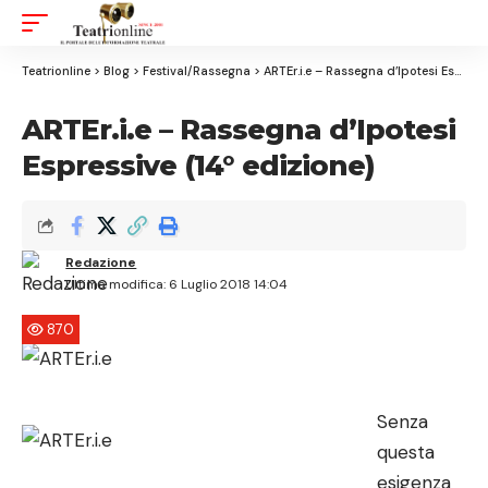
Aa
Font
Resizer
Teatrionline
>
Blog
>
Festival/Rassegna
>
ARTEr.i.e – Rassegna d’Ipotesi Espressive (14° edizione)
ARTEr.i.e – Rassegna d’Ipotesi
Espressive (14° edizione)
Redazione
Ultima modifica: 6 Luglio 2018 14:04
870
Senza
questa
esigenza