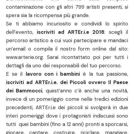
contaminazione con gli altri 799 artisti presenti, si
spera sia la ricompensa più grande.
Se ti abbiamo incuriosito e condividi lo spirito
dell’evento,
iscriviti ad ARTEr.i.e 2018
: scegli il
percorso artistico a cui vuoi partecipare e mandaci
un’email o compila il nostro form online dal sito:
www.arterie.org
. Sarai ricontattato poi per tutti i
dettagli da uno dei responsabili del tuo percorso.
E se il
lavoro con i bambini
è la tua passione,
iscriviti ad ARTEr.i.e. dei Piccoli ovvero Il Paese
dei Bammocci
, quest’anno c’è anche una novità,
invece di un pomeriggio come nelle tredici edizioni
precedenti, ARTEr.i.e dei piccoli si svolgerà in due
interi pomeriggi dove i protagonisti indiscussi sono
tutti quei bambini (fino a 12 anni) pronti a sporcarsi,
giocare, cantare, costruire, riciclare, mangiare,