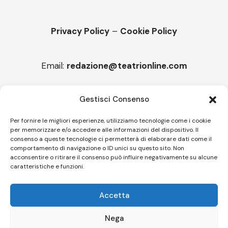
Privacy Policy
–
Cookie Policy
Email:
redazione@teatrionline.com
Articoli recenti
Gestisci Consenso
“Armonie d’arte”, arriva la Carmen
Per fornire le migliori esperienze, utilizziamo tecnologie come i cookie
per memorizzare e/o accedere alle informazioni del dispositivo. Il
Melicuccà, Capitale della poesia
consenso a queste tecnologie ci permetterà di elaborare dati come il
comportamento di navigazione o ID unici su questo sito. Non
acconsentire o ritirare il consenso può influire negativamente su alcune
caratteristiche e funzioni.
Follow US
Accetta
© A.C.I.D.I. Associazione Culturale Informazione Diffusione Innovazione
APS - Codice Fiscale 94310120483 - Via Jacopo Nardi 21 - 50132
Nega
Firenze - SEO BY SIMONE ROMPIETTI SR WEB