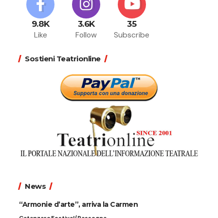
9.8K
3.6K
35
Like
Follow
Subscribe
Sostieni Teatrionline
News
“Armonie d’arte”, arriva la Carmen
Catanzaro
Festival/Rassegna