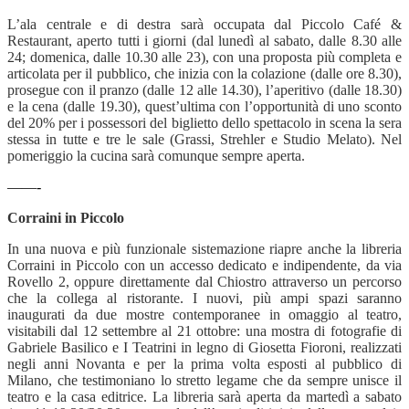
L’ala centrale e di destra sarà occupata dal Piccolo Café &
Restaurant, aperto tutti i giorni (dal lunedì al sabato, dalle 8.30 alle
24; domenica, dalle 10.30 alle 23), con una proposta più completa e
articolata per il pubblico, che inizia con la colazione (dalle ore 8.30),
prosegue con il pranzo (dalle 12 alle 14.30), l’aperitivo (dalle 18.30)
e la cena (dalle 19.30), quest’ultima con l’opportunità di uno sconto
del 20% per i possessori del biglietto dello spettacolo in scena la sera
stessa in tutte e tre le sale (Grassi, Strehler e Studio Melato). Nel
pomeriggio la cucina sarà comunque sempre aperta.
——-
Corraini in Piccolo
In una nuova e più funzionale sistemazione riapre anche la libreria
Corraini in Piccolo con un accesso dedicato e indipendente, da via
Rovello 2, oppure direttamente dal Chiostro attraverso un percorso
che la collega al ristorante. I nuovi, più ampi spazi saranno
inaugurati da due mostre contemporanee in omaggio al teatro,
visitabili dal 12 settembre al 21 ottobre: una mostra di fotografie di
Gabriele Basilico e I Teatrini in legno di Giosetta Fioroni, realizzati
negli anni Novanta e per la prima volta esposti al pubblico di
Milano, che testimoniano lo stretto legame che da sempre unisce il
teatro e la casa editrice. La libreria sarà aperta da martedì a sabato