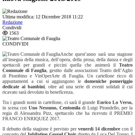
Ultima modifica: 12 Dicembre 2018 11:22
Redazione
Condividi
1563
CONDIVIDI
Anche quest’anno sarà una stagione
all’insegna della musica, dell’opera, della prosa, della danza e degli
spettacoli per grandi e piccini quella che animerà il
Teatro
Comunale di Fauglia
, gestito dalle associazioni Teatro dell’Aglio
di Piombino e VinOperArte di Fauglia. Un cartellone ricco di
appuntamenti a cui si aggiungono le
domeniche pomeriggio
dedicate ai bambini
, oltre ad una serie di eventi solidali il cui
ricavato sarà devoluto in beneficenza.
Tra i grandi nomi in cartellone, ci sarà il grande
Enrico Lo Verso,
in scena con
Uno
Nessuno, Centomila
di Luigi Pirandello, per la
regia di Alessandra Pizz, spettacolo che ha ricevuto
il PREMIO
FRANCO ENRIQUEZ 2017.
Il debutto della stagione è previsto per
venerdì 14 dicembre
con il
concerto del
Jubilation
Gospel Choir
diretto da Luca Del Tongo. I