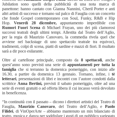
Jubilation sono quelli della pubblicità di una nota marca
di
panettone: hanno cantato con Gianna Nannini, Cheril Porter e anti
altri artisti di successo e tornano sul palco di Fauglia con un concerto
che fonde Gospel contemporaneo con Soul, Funky, R&B e Hip
Hop.
Venerdì 28 dicembre,
appuntamento imperdibile con
Rumori Fuori Scena
di Michael Frayan, uno dei più clamorosi
successi teatrali degli ultimi tempi. Allestita dal Teatro dell’Aglio,
per la regia di Maurizio Canovaro, la commedia rivela quel che
avviene nel backstage di uno spettacolo teatrale tra equivoci,
tradimenti, colpi di scena, piatti di sardine e mazzi di fiori. Il risultato
sarà a dir poco esilarante.
Oltre al cartellone principale, composto da
8 spettacoli
, anche
quest’anno sono previsti una serie di
appuntamenti per tutta la
famiglia
che si terranno la domenica pomeriggio, con inizio alle
16.30, a partire da domenica 13 gennaio. Tornano, infine, i
tè
letterari
, presentazioni di libri e incontri con l’autore condotti dalla
scrittrice
Anna Bertini,
previsti il sabato pomeriggio, oltre ad una
serie di eventi gratuiti o ad offerta libera il cui incasso verrà devoluto
in beneficenza.
“
In continuità con il passato – dicono i direttori artistici del Teatro di
Fauglia,
Maurizio
Canovaro
, del Teatro dell’Aglio, e
Paolo
Filidei
, di VinOperArte – abbiamo mantenuto un mix
bilanciato di
teatro, musica e danza per soddisfare i gusti di un pubblico variegato