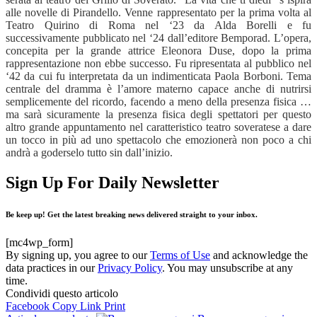
alle novelle di Pirandello. Venne rappresentato per la prima volta al
Teatro Quirino di Roma nel ‘23 da Alda Borelli e fu
successivamente pubblicato nel ‘24 dall’editore Bemporad. L’opera,
concepita per la grande attrice Eleonora Duse, dopo la prima
rappresentazione non ebbe successo. Fu ripresentata al pubblico nel
‘42 da cui fu interpretata da un indimenticata Paola Borboni. Tema
centrale del dramma è l’amore materno capace anche di nutrirsi
semplicemente del ricordo, facendo a meno della presenza fisica …
ma sarà sicuramente la presenza fisica degli spettatori per questo
altro grande appuntamento nel caratteristico teatro soveratese a dare
un tocco in più ad uno spettacolo che emozionerà non poco a chi
andrà a goderselo tutto sin dall’inizio.
Sign Up For Daily Newsletter
Be keep up! Get the latest breaking news delivered straight to your inbox.
[mc4wp_form]
By signing up, you agree to our
Terms of Use
and acknowledge the
data practices in our
Privacy Policy
. You may unsubscribe at any
time.
Condividi questo articolo
Facebook
Copy Link
Print