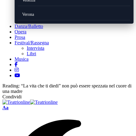
Venezia
Verona
Danza/Balletto
Opera
Prosa
Festival/Rassegna
Intervista
Libri
Musica
Reading:
“La vita che ti diedi” non può essere spezzata nel cuore di
una madre
Condividi
Font
Aa
Resizer