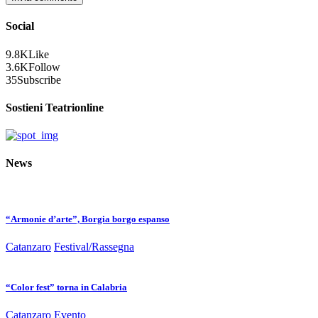
Social
9.8K
Like
3.6K
Follow
35
Subscribe
Sostieni Teatrionline
News
“Armonie d’arte”, Borgia borgo espanso
Catanzaro
Festival/Rassegna
“Color fest” torna in Calabria
Catanzaro
Evento