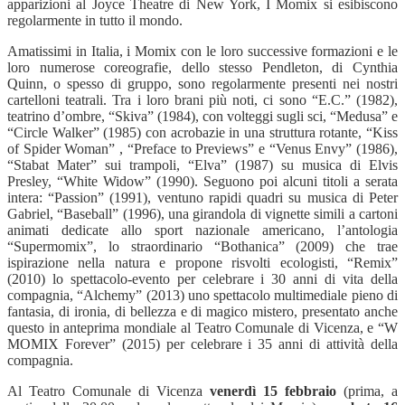
apparizioni al Joyce Theatre di New York, I Momix si esibiscono
regolarmente in tutto il mondo.
Amatissimi in Italia, i Momix con le loro successive formazioni e le
loro numerose coreografie, dello stesso Pendleton, di Cynthia
Quinn, o spesso di gruppo, sono regolarmente presenti nei nostri
cartelloni teatrali. Tra i loro brani più noti, ci sono “E.C.” (1982),
teatrino d’ombre, “Skiva” (1984), con volteggi sugli sci, “Medusa” e
“Circle Walker” (1985) con acrobazie in una struttura rotante, “Kiss
of Spider Woman” , “Preface to Previews” e “Venus Envy” (1986),
“Stabat Mater” sui trampoli, “Elva” (1987) su musica di Elvis
Presley, “White Widow” (1990). Seguono poi alcuni titoli a serata
intera: “Passion” (1991), ventuno rapidi quadri su musica di Peter
Gabriel, “Baseball” (1996), una girandola di vignette simili a cartoni
animati dedicate allo sport nazionale americano, l’antologia
“Supermomix”, lo straordinario “Bothanica” (2009) che trae
ispirazione nella natura e propone risvolti ecologisti, “Remix”
(2010) lo spettacolo-evento per celebrare i 30 anni di vita della
compagnia, “Alchemy” (2013) uno spettacolo multimediale pieno di
fantasia, di ironia, di bellezza e di magico mistero, presentato anche
questo in anteprima mondiale al Teatro Comunale di Vicenza, e “W
MOMIX Forever” (2015) per celebrare i 35 anni di attività della
compagnia.
Al Teatro Comunale di Vicenza
venerdì 15 febbraio
(prima, a