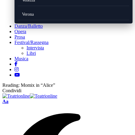
Venezia
Verona
Danza/Balletto
Opera
Prosa
Festival/Rassegna
Intervista
Libri
Musica
Reading:
Momix in “Alice”
Condividi
Font
Aa
Resizer