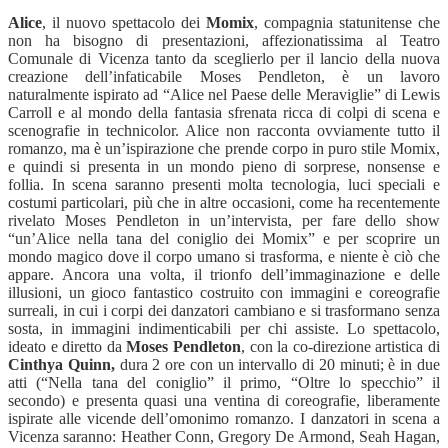
Alice
, il nuovo spettacolo dei
Momix
, compagnia statunitense che
non ha bisogno di presentazioni, affezionatissima al Teatro
Comunale di Vicenza tanto da sceglierlo per il lancio della nuova
creazione dell’infaticabile Moses Pendleton, è un lavoro
naturalmente ispirato ad “
Alice nel Paese delle Meraviglie” di Lewis
Carroll e al mondo della fantasia sfrenata ricca di colpi di scena e
scenografie in technicolor. Alice non racconta ovviamente tutto il
romanzo, ma è un’ispirazione che prende corpo in puro stile Momix,
e quindi si presenta in un mondo pieno di sorprese, nonsense e
follia. In scena saranno presenti molta tecnologia, luci speciali e
costumi particolari, più che in altre occasioni, come ha recentemente
rivelato Moses Pendleton in un’intervista, per fare dello show
“un’Alice nella tana del coniglio dei Momix” e per scoprire un
mondo magico dove il corpo umano si trasforma, e niente è ciò che
appare. Ancora una volta, il trionfo dell’immaginazione e delle
illusioni, un gioco fantastico costruito con immagini e coreografie
surreali, in cui i corpi dei danzatori cambiano e si trasformano senza
sosta, in immagini indimenticabili per chi assiste. Lo spettacolo,
ideato e diretto da
Moses Pendleton
, con la co-direzione artistica di
Cinthya Quinn,
dura 2 ore con un intervallo di 20 minuti; è in due
atti (“Nella tana del coniglio” il primo, “Oltre lo specchio” il
secondo) e presenta quasi una ventina di coreografie, liberamente
ispirate alle vicende dell’omonimo romanzo. I danzatori in scena a
Vicenza saranno: Heather Conn, Gregory De Armond, Seah Hagan,