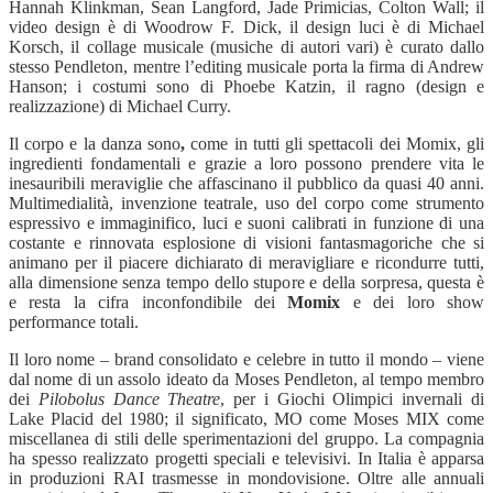
Hannah Klinkman, Sean Langford, Jade Primicias, Colton Wall; il
video design è di Woodrow F. Dick, il design luci è di Michael
Korsch, il collage musicale (musiche di autori vari) è curato dallo
stesso Pendleton, mentre l’editing musicale porta la firma di Andrew
Hanson; i costumi sono di Phoebe Katzin, il ragno (design e
realizzazione) di Michael Curry.
Il corpo e la danza sono
,
come in tutti gli spettacoli dei Momix,
gli
ingredienti fondamentali e grazie a loro possono prendere vita le
inesauribili meraviglie che affascinano il pubblico da quasi 40 anni.
Multimedialità, invenzione teatrale, uso del corpo come strumento
espressivo e immaginifico, luci e suoni calibrati in funzione di una
costante e rinnovata esplosione di visioni fantasmagoriche che si
animano per il piacere dichiarato di meravigliare e ricondurre tutti,
alla dimensione senza tempo dello stupore e della sorpresa, questa è
e resta la cifra inconfondibile dei
Momix
e dei loro show
performance totali.
Il loro nome – brand consolidato e celebre in tutto il mondo – viene
dal nome di un assolo ideato da Moses Pendleton, al tempo membro
dei
Pilobolus Dance Theatre
, per i Giochi Olimpici invernali di
Lake Placid del 1980; il significato, MO come Moses MIX come
miscellanea di stili delle sperimentazioni
del gruppo.
La compagnia
ha spesso realizzato progetti speciali e televisivi. In Italia è apparsa
in produzioni RAI trasmesse in mondovisione. Oltre alle annuali