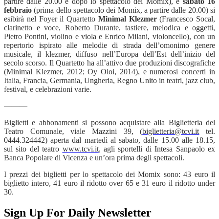
partire dalle 20.00 e dopo lo spettacolo dei Momix), e
sabato 16
febbraio
(prima dello spettacolo dei Momix, a partire dalle 20.00) si
esibirà nel Foyer il Quartetto
Minimal Klezmer
(Francesco Socal,
clarinetto e voce, Roberto Durante, tastiere, melodica e oggetti,
Pietro Pontini, violino e viola e Enrico Milani, violoncello), con un
repertorio ispirato alle melodie di strada dell’omonimo genere
musicale, il klezmer, diffuso nell’Europa dell’Est dell’inizio del
secolo scorso. Il Quartetto ha all’attivo due produzioni discografiche
(Minimal Klezmer, 2012; Oy Oioi, 2014), e numerosi concerti in
Italia, Francia, Germania, Ungheria, Regno Unito in teatri, jazz club,
festival, e celebrazioni varie.
———
Biglietti e abbonamenti si possono
acquistare alla Biglietteria del
Teatro Comunale, viale Mazzini 39, (
biglietteria@tcvi.it
tel.
0444.324442) aperta dal martedì al sabato, dalle 15.00 alle 18.15,
sul sito del teatro
www.tcvi.it
, agli sportelli di Intesa Sanpaolo ex
Banca Popolare di Vicenza e un’ora prima degli spettacoli.
I prezzi dei biglietti per lo spettacolo dei Momix sono: 43 euro il
biglietto intero, 41 euro il ridotto over 65 e 31 euro il ridotto under
30.
Sign Up For Daily Newsletter