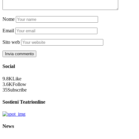
Nome
Email
Sito web
Social
9.8K
Like
3.6K
Follow
35
Subscribe
Sostieni Teatrionline
News