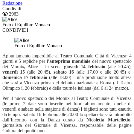
Redazione
Condividi
2963
Foto di Equlibre Monaco
CONDIVIDI
Foto di Equlibre Monaco
Appuntamento imperdibile al Teatro Comunale Città di Vicenza: 4
giorni e 5 repliche per
l’anteprima mondiale
del nuovo spettacolo
dei Momix
, Alice
– in scena
giovedì 14 febbraio
(alle 20.45),
venerdì 15
(alle 20.45),
sabato 16
(alle 17.00 e alle 20.45) e
domenica 17 febbraio
(alle 18.00) – una produzione molto attesa
che sarà a Vicenza prima del debutto nazionale a Roma (al Teatro
Olimpico il 20 febbraio) e della tournée italiana (dal 6 al 24 marzo).
Per il nuovo spettacolo dei Momix al Teatro Comunale di Vicenza
(le prime 2 date sono inserite nei fuori abbonamento, quelle di
venerdì e sabato
nella stagione di danza) I biglietti sono tutti esauriti
da tempo. Sabato 16 febbraio alle 20.00 lo spettacolo sarà introdotto
dall’Incontro con la Danza curato da
Nicoletta Martelletto
,
giornalista del Giornale di Vicenza, responsabile delle pagine
Cultura del quotidiano.