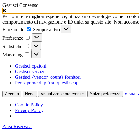
Gestisci Consenso
Per fornire le migliori esperienze, utilizziamo tecnologie come i cooki
comportamento di navigazione o ID unici su questo sito. Non acconsenti
Funzionale
Funzionale
Sempre attivo
Preferenze
Preferenze
Statistiche
Statistiche
Marketing
Marketing
Gestisci opzioni
Gestisci servizi
Gestisci {vendor_count} fornitori
Per saperne di più su questi scopi
Visuali
Accetta
Nega
Visualizza le preferenze
Salva preferenze
Cookie Policy
Privacy Policy
Area Riservata