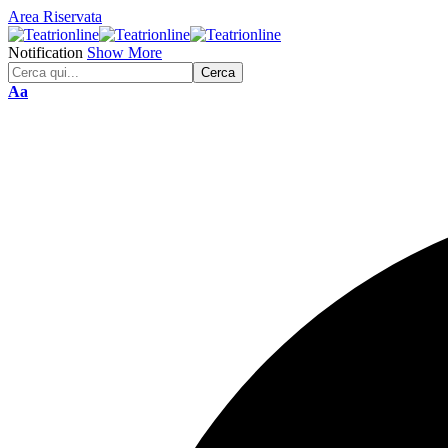
Area Riservata
Notification
Show More
Font
Aa
Resizer