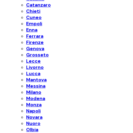
Catanzaro
Chieti
Cuneo
Empoli
Enna
Ferrara
Firenze
Genova
Grosseto
Lecce
Livorno
Lucca
Mantova
Messina
Milano
Modena
Monza
Napoli
Novara
Nuoro
Olbia