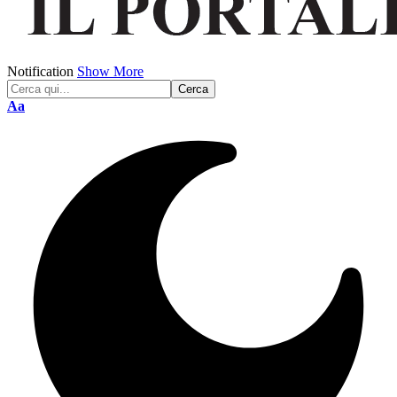
Notification
Show More
Font
Aa
Resizer