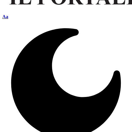
Font
Aa
Resizer