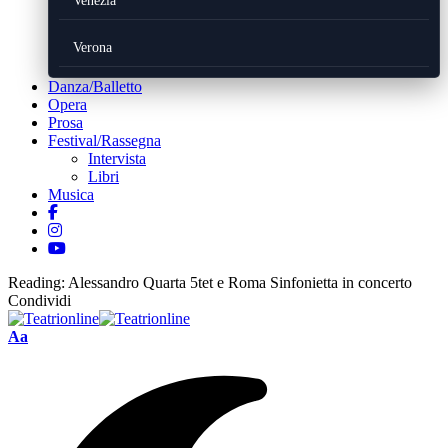
Venezia
Verona
Danza/Balletto
Opera
Prosa
Festival/Rassegna
Intervista
Libri
Musica
Reading:
Alessandro Quarta 5tet e Roma Sinfonietta in concerto
Condividi
Font
Aa
Resizer