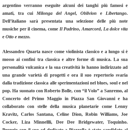
argentino verranno eseguite alcuni dei tanghi più famosi e
amati, tra cui
Milonga del Angel
,
Oblivion
e
Libertango
.
Dell’italiano sarà presentata una selezione delle più note
musiche per il cinema, come
Il Padrino
,
Amarcord
,
La dolce vita
e
Otto e mezzo.
Alessandro Quarta
nasce come violinista classico e a lungo si è
mosso ai confini tra classica e altre forme di musica. La sua
personalità vulcanica e la sua creatività lo hanno indirizzato ad
una grande varietà di progetti e ora il suo repertorio svaria
dalla tradizione classica alle sperimentazioni nel blues, soul e nel
pop. Ha suonato con Roberto Bolle, con “il Volo” a Sanremo, al
Concerto del Primo Maggio in Piazza San Giovanni e ha
collaborato con stelle della musica planetarie come Lenny
Kravitz, Carlos Santana, Celine Dion, Robin Williams, Joe
Cocker, Liza Minnellli, Dee Dee Bridgewater, Toquinho.
Proprio con il suo cd dedicato a Piazzolla è stato candidato al