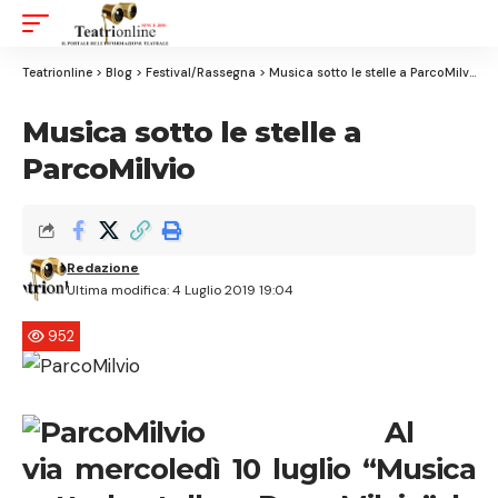
Aa
Font
Resizer
Teatrionline
>
Blog
>
Festival/Rassegna
>
Musica sotto le stelle a ParcoMilvio
Musica sotto le stelle a
ParcoMilvio
Redazione
Ultima modifica: 4 Luglio 2019 19:04
952
Al
via
mercoledì
10 luglio “Musica