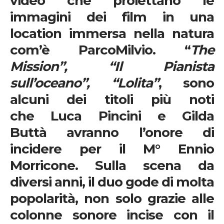
video che proiettano le
immagini dei film in una
location immersa nella natura
com’è
ParcoMilvio
. “
The
Mission”, “Il Pianista
sull’oceano”, “Lolita”
, sono
alcuni dei titoli più noti
che
Luca Pincini
e
Gilda
Buttà
avranno l’onore di
incidere per il
M° Ennio
Morricone
. Sulla scena da
diversi anni, il duo gode di molta
popolarità, non solo grazie alle
colonne sonore incise con il