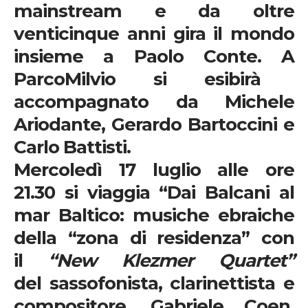
mainstream e da oltre
venticinque anni gira il mondo
insieme a Paolo Conte. A
ParcoMilvio
si esibirà
accompagnato da
Michele
Ariodante,
Gerardo Bartoccini
e
Carlo Battisti.
Mercoledì 17 luglio alle ore
21.30
si viaggia “
Dai Balcani al
mar Baltico: musiche ebraiche
della “zona di residenza”
con
il
“
New Klezmer Quartet
”
del sassofonista, clarinettista e
compositore
, Gabriele Coen
.