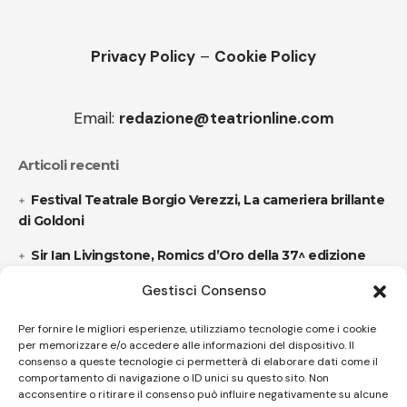
Privacy Policy
–
Cookie Policy
Email:
redazione@teatrionline.com
Articoli recenti
Festival Teatrale Borgio Verezzi, La cameriera brillante
di Goldoni
Sir Ian Livingstone, Romics d’Oro della 37^ edizione
Gestisci Consenso
Follow US
Per fornire le migliori esperienze, utilizziamo tecnologie come i cookie
per memorizzare e/o accedere alle informazioni del dispositivo. Il
consenso a queste tecnologie ci permetterà di elaborare dati come il
comportamento di navigazione o ID unici su questo sito. Non
© A.C.I.D.I. Associazione Culturale Informazione Diffusione Innovazione
acconsentire o ritirare il consenso può influire negativamente su alcune
APS - Codice Fiscale 94310120483 - Via Jacopo Nardi 21 - 50132