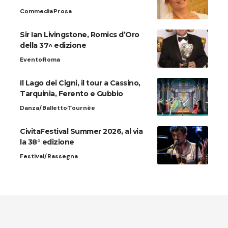
Commedia
Prosa
Sir Ian Livingstone, Romics d’Oro
della 37^ edizione
Evento
Roma
Il Lago dei Cigni, il tour a Cassino,
Tarquinia, Ferento e Gubbio
Danza/Balletto
Tournèe
CivitaFestival Summer 2026, al via
la 38° edizione
Festival/Rassegna