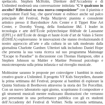
spettacolo. Stephen McHolm, Direttore dell’Accademy e di
Unlimited moderarà una conversazione intitolata “
C’è qualcuno in
ascolto? Riflessioni su una nuova composizione”
con il pianista e
compositore Fazil Say, che quest’estate si esibisce anche sul palco
principale del Festival, Pedja Muzijevic pianista e consulente
artistico presso il Baryshnikov Arts Center e il Tippet Rise Art
Center, e Dorothy Yeung, della fondazione I&I. I leader in
tecnologia e arte dell’École polytechnique fédérale de Lausanne
(EPFL) e dell’École de design et haute école d’art de Valais à Sierre
(ÉDHÉA) esploreranno le innovazioni che stanno rivoluzionando il
nostro approccio all’arte e alla cultura in un talk moderato dalla
giornalista Charlotte Gardner. Ulteriori talk includono Daniel Hope
che presenta la sua vasta ricerca sul suo programma Mainstage
“Escape to Paradise” in discussione con Thomas Hampson, oltre a
Stephen Johnson su Mahler e Martine Pernoud psicologo e
musicoterapeuta sulla prima infanzia e sul risveglio musicale.
Moltissime saranno le proposte per coinvolgere i bambini in modo
creativo grazie a Unlimited. Il progetto VF Kids Storytellers, durante
la prima settimana del Festival, propone ai bambini di esplorare la
Quinta Sinfonia di Beethoven attraverso la storia dei Tre Porcellini.
Con un nuovo laboratorio ogni giorno, scopriranno il compositore e
gli strumenti musicali mentre realizzano illustrazioni che verranno
poi presentate in una performance pubblica con gli ex studenti
dell’Accademy del Festival di Verbier. Nella seconda settimana,