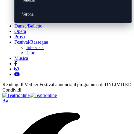
Venezia
Verona
Danza/Balletto
Opera
Prosa
Festival/Rassegna
Intervista
Libri
Musica
Reading:
Il Verbier Festival annuncia il programma di UNLIMITED
Condividi
Font
Aa
Resizer