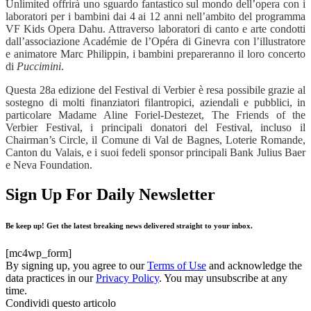
Unlimited offrirà uno sguardo fantastico sul mondo dell’opera con i
laboratori per i bambini dai 4 ai 12 anni nell’ambito del programma
VF Kids Opera Dahu. Attraverso laboratori di canto e arte condotti
dall’associazione Académie de l’Opéra di Ginevra con l’illustratore
e animatore Marc Philippin, i bambini prepareranno il loro concerto
di
Puccimini
.
Questa 28a edizione del Festival di Verbier è resa possibile grazie al
sostegno di molti finanziatori filantropici, aziendali e pubblici, in
particolare Madame Aline Foriel-Destezet, The Friends of the
Verbier Festival, i principali donatori del Festival, incluso il
Chairman’s Circle, il Comune di Val de Bagnes, Loterie Romande,
Canton du Valais, e i suoi fedeli sponsor principali Bank Julius Baer
e Neva Foundation.
Sign Up For Daily Newsletter
Be keep up! Get the latest breaking news delivered straight to your inbox.
[mc4wp_form]
By signing up, you agree to our
Terms of Use
and acknowledge the
data practices in our
Privacy Policy
. You may unsubscribe at any
time.
Condividi questo articolo