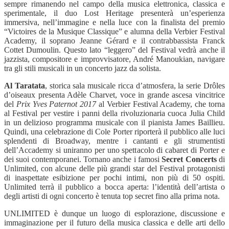
sempre rimanendo nel campo della musica elettronica, classica e
sperimentale, il duo Lost Heritage presenterà un’esperienza
immersiva, nell’immagine e nella luce con la finalista del premio
“Victoires de la Musique Classique” e alumna della Verbier Festival
Academy, il soprano Jeanne Gérard e il contrabbassista Franck
Cottet Dumoulin. Questo lato “leggero” del Festival vedrà anche il
jazzista, compositore e improvvisatore, André Manoukian, navigare
tra gli stili musicali in un concerto jazz da solista.
Al Taratata
, storica sala musicale ricca d’atmosfera, la serie Drôles
d’oiseaux presenta Adèle Charvet, voce in grande ascesa vincitrice
del
Prix Yves Paternot 2017
al Verbier Festival Academy, che torna
al Festival per vestire i panni della rivoluzionaria cuoca Julia Child
in un delizioso programma musicale con il pianista James Baillieu.
Quindi, una celebrazione di Cole Porter riporterà il pubblico alle luci
splendenti di Broadway, mentre i cantanti e gli strumentisti
dell’Accademy si uniranno per uno spettacolo di cabaret di Porter e
dei suoi contemporanei. Tornano anche i famosi
Secret Concerts
di
Unlimited, con alcune delle più grandi star del Festival protagonisti
di inaspettate esibizione per pochi intimi, non più di 50 ospiti.
Unlimited terrà il pubblico a bocca aperta: l’identità dell’artista o
degli artisti di ogni concerto è tenuta top secret fino alla prima nota.
UNLIMITED è dunque un luogo di esplorazione, discussione e
immaginazione per il futuro della musica classica e delle arti dello