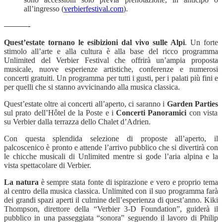
all’ingresso (
verbierfestival.com
).
———-
Quest’estate tornano le esibizioni dal vivo sulle Alpi
. Un forte
stimolo all’arte e alla cultura è alla base del ricco programma
Unlimited del Verbier Festival che offrirà un’ampia proposta
musicale, nuove esperienze artistiche, conferenze e numerosi
concerti gratuiti. Un programma per tutti i gusti, per i palati più fini e
per quelli che si stanno avvicinando alla musica classica.
Quest’estate oltre ai concerti all’aperto, ci saranno i
Garden Parties
sul prato dell’Hôtel de la Poste e i
Concerti Panoramici
con vista
su Verbier dalla terrazza dello Chalet d’Adrien.
Con questa splendida selezione di proposte all’aperto, il
palcoscenico è pronto e attende l’arrivo pubblico che si divertirà con
le chicche musicali di Unlimited mentre si gode l’aria alpina e la
vista spettacolare di Verbier.
La natura
è sempre stata fonte di ispirazione e vero e proprio tema
al centro della musica classica. Unlimited con il suo programma farà
dei grandi spazi aperti il culmine dell’esperienza di quest’anno. Kiki
Thompson, direttore della “Verbier 3-D Foundation”, guiderà il
pubblico in una passeggiata “sonora” seguendo il lavoro di Philip