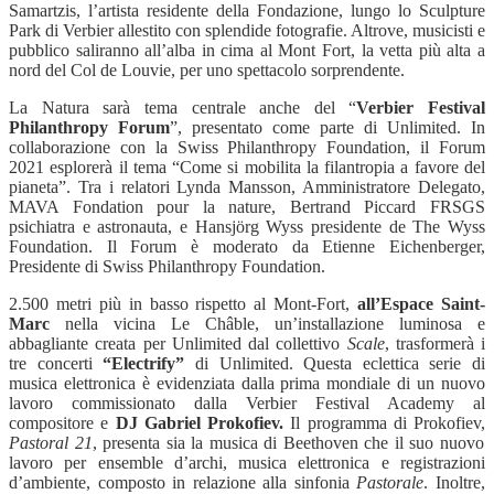
Samartzis, l’artista residente della Fondazione, lungo lo Sculpture
Park di Verbier allestito con splendide fotografie. Altrove, musicisti e
pubblico saliranno all’alba in cima al Mont Fort, la vetta più alta a
nord del Col de Louvie, per uno spettacolo sorprendente.
La Natura sarà tema centrale anche del “
Verbier Festival
Philanthropy Forum
”, presentato come parte di Unlimited. In
collaborazione con la Swiss Philanthropy Foundation, il Forum
2021 esplorerà il tema “Come si mobilita la filantropia a favore del
pianeta”. Tra i relatori Lynda Mansson, Amministratore Delegato,
MAVA Fondation pour la nature, Bertrand Piccard FRSGS
psichiatra e astronauta, e Hansjörg Wyss presidente de The Wyss
Foundation. Il Forum è moderato da Etienne Eichenberger,
Presidente di Swiss Philanthropy Foundation.
2.500 metri più in basso rispetto al Mont-Fort,
all’Espace Saint-
Marc
nella vicina Le Châble, un’installazione luminosa e
abbagliante creata per Unlimited dal collettivo
Scale
, trasformerà i
tre concerti
“Electrify”
di Unlimited. Questa eclettica serie di
musica elettronica è evidenziata dalla prima mondiale di un nuovo
lavoro commissionato dalla Verbier Festival Academy al
compositore e
DJ Gabriel Prokofiev.
Il programma di Prokofiev,
Pastoral 21
, presenta sia la musica di Beethoven che il suo nuovo
lavoro per ensemble d’archi, musica elettronica e registrazioni
d’ambiente, composto in relazione alla sinfonia
Pastorale
. Inoltre,