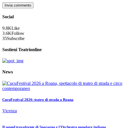
Social
9.8K
Like
3.6K
Follow
35
Subscribe
Sostieni Teatrionline
News
CucuFestival 2026: teatro di strada a Roana
Vicenza
Il sound travolgente di Sparagna e l’Orchestra popolare italiana