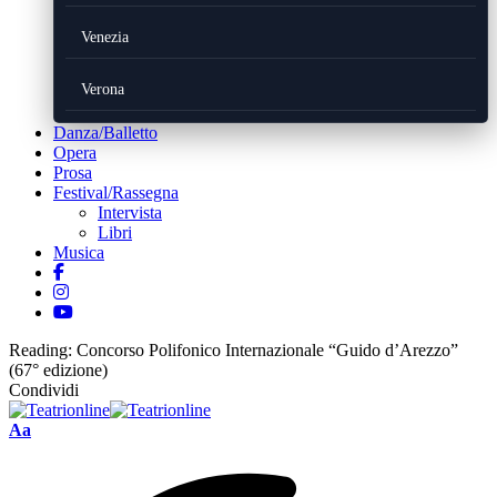
Venezia
Verona
Danza/Balletto
Opera
Prosa
Festival/Rassegna
Intervista
Libri
Musica
Reading:
Concorso Polifonico Internazionale “Guido d’Arezzo”
(67° edizione)
Condividi
Font
Aa
Resizer