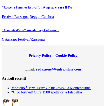
“Roccella Summer festival”, il 9 agosto ci sarà Il Tre
Festival/Rassegna
Reggio Calabria
“Armonie d’arte” attende Joey Calderazzo
Catanzaro
Festival/Rassegna
Privacy Policy
–
Cookie Policy
Email:
redazione@teatrionline.com
Articoli recenti
Montello è Jazz. Leszek Kułakowski a Montebelluna
“Cico festival! Oltre 1500 spettatori a Filadelfia