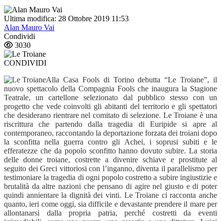
Ultima modifica: 28 Ottobre 2019 11:53
Alan Mauro Vai
Condividi
3030
CONDIVIDI
Alla Casa Fools di Torino debutta “Le Troiane”, il
nuovo spettacolo della Compagnia Fools che inaugura la Stagione
Teatrale, un cartellone selezionato dal pubblico stesso con un
progetto che vede coinvolti gli abitanti del territorio e gli spettatori
che desiderano rientrare nel comitato di selezione. Le Troiane è una
riscrittura che partendo dalla tragedia di Euripide si apre al
contemporaneo, raccontando la deportazione forzata dei troiani dopo
la sconfitta nella guerra contro gli Achei, i soprusi subiti e le
efferatezze che da popolo sconfitto hanno dovuto subire. La storia
delle donne troiane, costrette a divenire schiave e prostitute al
seguito dei Greci vittoriosi con l’inganno, diventa il parallelismo per
testimoniare la tragedia di ogni popolo costretto a subire ingiustizie e
brutalità da altre nazioni che pensano di agire nel giusto e di poter
quindi annientare la dignità dei vinti. Le Troiane ci racconta anche
quanto, ieri come oggi, sia difficile e devastante prendere il mare per
allontanarsi dalla propria patria, perché costretti da eventi