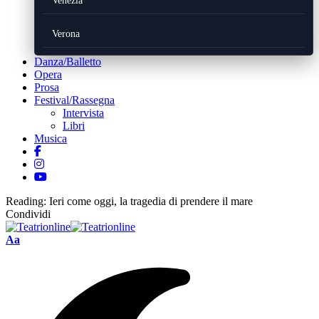
Venezia
Verona
Danza/Balletto
Opera
Prosa
Festival/Rassegna
Intervista
Libri
Musica
Reading:
Ieri come oggi, la tragedia di prendere il mare
Condividi
Font
Aa
Resizer