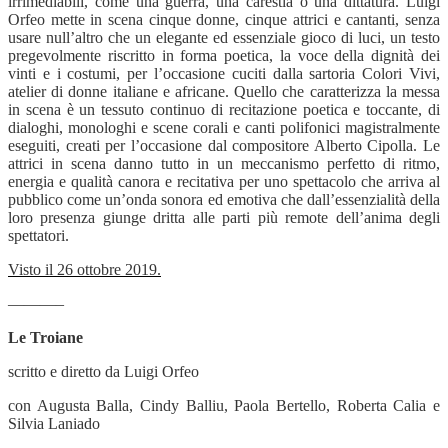
irrimediabili, come una guerra, una carestia o una dittatura. Luigi
Orfeo mette in scena cinque donne, cinque attrici e cantanti, senza
usare null’altro che un elegante ed essenziale gioco di luci, un testo
pregevolmente riscritto in forma poetica, la voce della dignità dei
vinti e i costumi, per l’occasione cuciti dalla sartoria Colori Vivi,
atelier di donne italiane e africane. Quello che caratterizza la messa
in scena è un tessuto continuo di recitazione poetica e toccante, di
dialoghi, monologhi e scene corali e canti polifonici magistralmente
eseguiti, creati per l’occasione dal compositore Alberto Cipolla. Le
attrici in scena danno tutto in un meccanismo perfetto di ritmo,
energia e qualità canora e recitativa per uno spettacolo che arriva al
pubblico come un’onda sonora ed emotiva che dall’essenzialità della
loro presenza giunge dritta alle parti più remote dell’anima degli
spettatori.
Visto il 26 ottobre 2019.
———–
Le Troiane
scritto e diretto da Luigi Orfeo
con Augusta Balla, Cindy Balliu, Paola Bertello, Roberta Calia e
Silvia Laniado