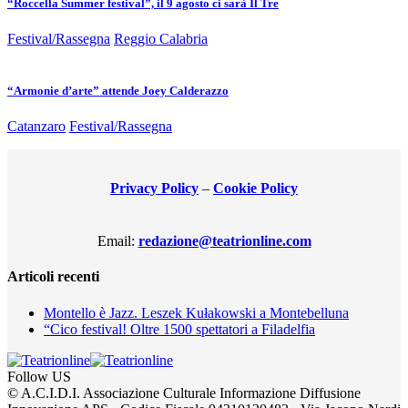
“Roccella Summer festival”, il 9 agosto ci sarà Il Tre
Festival/Rassegna
Reggio Calabria
“Armonie d’arte” attende Joey Calderazzo
Catanzaro
Festival/Rassegna
Privacy Policy
–
Cookie Policy
Email:
redazione@teatrionline.com
Articoli recenti
Montello è Jazz. Leszek Kułakowski a Montebelluna
“Cico festival! Oltre 1500 spettatori a Filadelfia
Follow US
© A.C.I.D.I. Associazione Culturale Informazione Diffusione