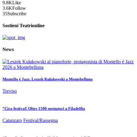
9.8K
Like
3.6K
Follow
35
Subscribe
Sostieni Teatrionline
News
Montello è Jazz. Leszek Kułakowski a Montebelluna
Treviso
“Cico festival! Oltre 1500 spettatori a Filadelfia
Catanzaro
Festival/Rassegna