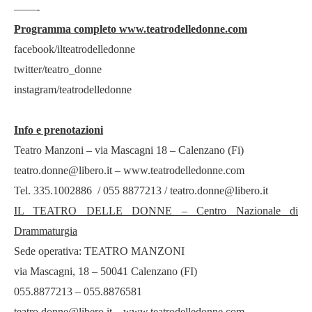
——-
Programma completo
www.teatrodelledonne.com
facebook/ilteatrodelledonne
twitter/teatro_donne
instagram/teatrodelledonne
Info e prenotazioni
Teatro Manzoni – via Mascagni 18 – Calenzano (Fi)
teatro.donne@libero.it
–
www.teatrodelledonne.com
Tel. 335.1002886 / 055 8877213 /
teatro.donne@libero.it
IL TEATRO DELLE DONNE – Centro Nazionale di
Drammaturgia
Sede operativa: TEATRO MANZONI
via Mascagni, 18 – 50041 Calenzano (FI)
055.8877213 – 055.8876581
teatro.donne@libero.it
–
www.teatrodelledonne.com