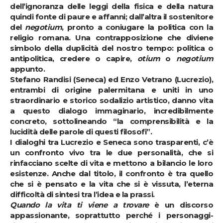
dell’ignoranza delle leggi della fisica e della natura
quindi fonte di paure e affanni; dall’altra il sostenitore
del
negotium
, pronto a coniugare la politica con la
religio romana. Una contrapposizione che diviene
simbolo della duplicità del nostro tempo: politica o
antipolitica, credere o capire,
otium
o
negotium
appunto.
Stefano Randisi (Seneca) ed Enzo Vetrano (Lucrezio),
entrambi di origine palermitana e uniti in uno
straordinario e storico sodalizio artistico, danno vita
a questo dialogo immaginario, incredibilmente
concreto, sottolineando “la comprensibilità e la
lucidità delle parole di questi filosofi”.
I dialoghi tra Lucrezio e Seneca sono trasparenti, c’è
un confronto vivo tra le due personalità, che si
rinfacciano scelte di vita e mettono a bilancio le loro
esistenze. Anche dal titolo, il confronto è tra quello
che si è pensato e la vita che si è vissuta, l’eterna
difficoltà di sintesi tra l’idea e la prassi.
Quando la vita ti viene a trovare
è un discorso
appassionante, soprattutto perché i personaggi-