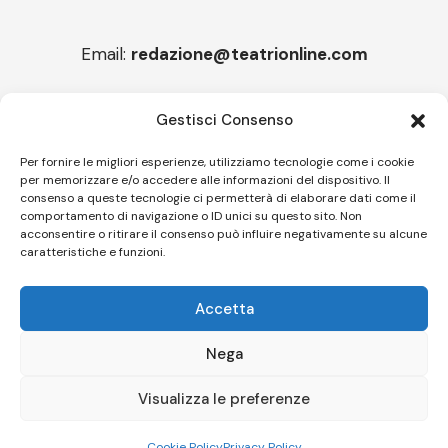
Email:
redazione@teatrionline.com
Articoli recenti
Gestisci Consenso
“Roccella Summer festival”, il 9 agosto ci sarà Il Tre
Per fornire le migliori esperienze, utilizziamo tecnologie come i cookie
per memorizzare e/o accedere alle informazioni del dispositivo. Il
“Armonie d’arte” attende Joey Calderazzo
consenso a queste tecnologie ci permetterà di elaborare dati come il
comportamento di navigazione o ID unici su questo sito. Non
acconsentire o ritirare il consenso può influire negativamente su alcune
caratteristiche e funzioni.
Follow US
Accetta
© A.C.I.D.I. Associazione Culturale Informazione Diffusione Innovazione
APS - Codice Fiscale 94310120483 - Via Jacopo Nardi 21 - 50132
Nega
Firenze - SEO BY SIMONE ROMPIETTI SR WEB
Visualizza le preferenze
Le tue preferenze relative alla privacy
Informativa sulla raccolta
Cookie Policy
Privacy Policy