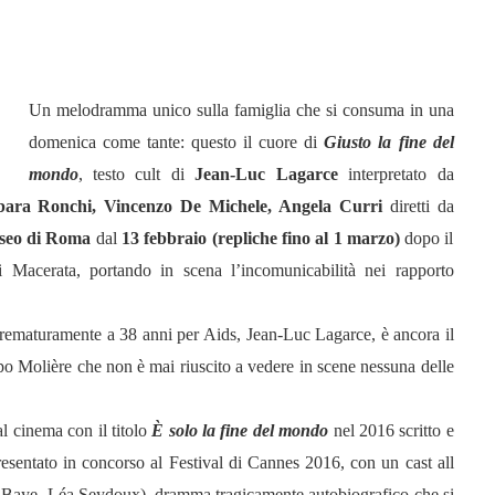
Un melodramma unico sulla famiglia che si consuma in una
domenica come tante: questo il cuore di
Giusto la fine del
mondo
,
testo cult di
Jean-Luc Lagarce
interpretato da
bara Ronchi, Vincenzo De Michele, Angela Curri
diretti da
iseo di Roma
dal
13 febbraio (repliche fino al 1 marzo)
dopo il
 Macerata, portando in scena l’incomunicabilità nei rapporto
 prematuramente a 38 anni per Aids,
Jean-Luc Lagarce,
è ancora il
po Molière che non è mai riuscito a vedere in scene nessuna delle
l cinema con il titolo
È solo la fine del mondo
nel 2016 scritto e
resentato in concorso al Festival di Cannes 2016, con un cast all
e Baye
,
L
é
a Seydoux
), dramma tragicamente autobiografico che si