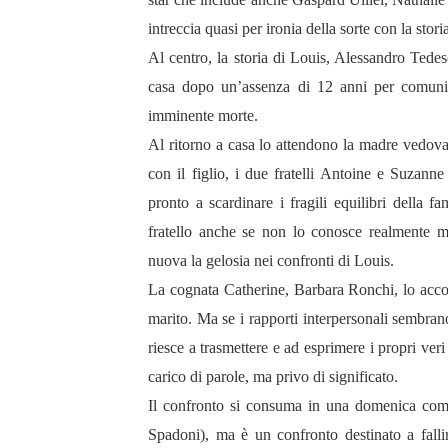
intreccia quasi per ironia della sorte con la stori
Al centro, la storia di
Louis
,
Alessandro
Tedes
casa dopo un’assenza di 12 anni per comunica
imminente morte.
Al ritorno a casa lo attendono la madre vedov
con il figlio, i due fratelli Antoine e Suzann
pronto a scardinare i fragili equilibri della fa
fratello anche se non lo conosce realmente me
nuova la gelosia nei confronti di Louis.
La cognata Catherine,
Barbara
Ronchi,
lo acco
marito. Ma se i rapporti interpersonali sembran
riesce a trasmettere e ad esprimere i propri veri
carico di parole, ma privo di significato.
Il confronto si consuma in una domenica come 
Spadoni), ma è un confronto destinato a fallir