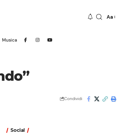
Aa
Font
Resizer
Musica
ondo”
Condividi
Social