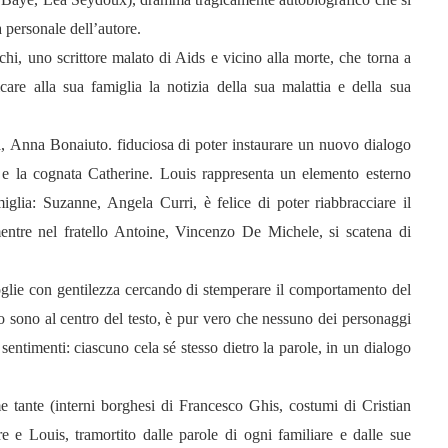
a personale dell’autore.
chi,
uno scrittore malato di Aids e vicino alla morte, che torna a
re alla sua famiglia la notizia della sua malattia e della sua
a,
Anna
Bonaiuto.
fiduciosa di poter instaurare un nuovo dialogo
e e la cognata Catherine. Louis rappresenta un elemento esterno
miglia:
Suzanne
,
Angela
Curri,
è felice di poter riabbracciare il
ntre nel fratello Antoine,
Vincenzo
De Michele,
si scatena di
glie con gentilezza cercando di stemperare il comportamento del
o sono al centro del testo, è pur vero che nessuno dei personaggi
 sentimenti: ciascuno cela sé stesso dietro la parole, in un dialogo
tante (interni borghesi di Francesco Ghis, costumi di Cristian
e e Louis, tramortito dalle parole di ogni familiare e dalle sue