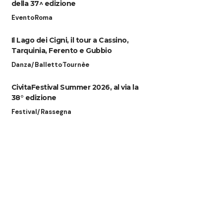
della 37^ edizione
Evento
Roma
Il Lago dei Cigni, il tour a Cassino,
Tarquinia, Ferento e Gubbio
Danza/Balletto
Tournèe
CivitaFestival Summer 2026, al via la
38° edizione
Festival/Rassegna