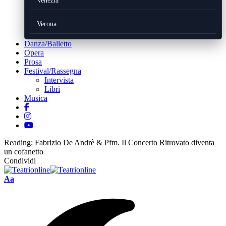
Venezia
Verona
Danza/Balletto
Opera
Prosa
Festival/Rassegna
Intervista
Libri
Musica
Reading:
Fabrizio De Andrè & Pfm. Il Concerto Ritrovato diventa
un cofanetto
Condividi
Font
Aa
Resizer