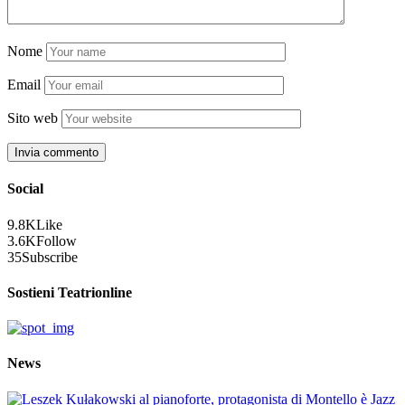
Nome
Email
Sito web
Social
9.8K
Like
3.6K
Follow
35
Subscribe
Sostieni Teatrionline
News