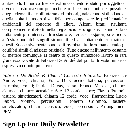
ambientali. Il nuovo file stereofonico creato è stato poi oggetto di
diverse trasformazioni per mettere in luce, nei limiti del possibile,
quegli elementi che all’interno del mix originale erano stati bilanciati
quella volta in modo discutibile per compensare le problematiche
ambientali del concerto di allora. Alcuni brani, risultanti
completamente distorti nella registrazione originale, hanno subito
trattamenti più intensivi di restauro e, nei casi peggiori, si è ricorsi
all’estrazione dei singoli strumenti ed al trattamento separato di
questi. Successivamente sono stati re-mixati tra loro mantenendo gli
equilibri simili al missato originale. Tutto questo nell’intento costante
di mettere comunque al centro di questo minuzioso lavoro la rara
grandezza vocale di Fabrizio De Andrè dal punto di vista timbrico,
espressivo ed interpretativo.
Fabrizio De Andrè & Pfm. Il Concerto Ritrovato
: Fabrizio De
André, voce, chitarra; Franz Di Cioccio, batteria, percussioni,
marimba, crotali; Patrick Djivas, basso; Franco Mussida, chitarra
elettrica, chitarre acustiche 6 e 12 corde, voce; Flavio Premoli,
tastiere, sintetizzatori, chitarra 12 corde, voce, fisarmonica; Lucio
Fabbri, violino, percussioni; Roberto Colombo, tastiere,
sintetizzatori, chitarra acustica, voce, percussioni. Arrangiamenti
PFM.
Sign Up For Daily Newsletter