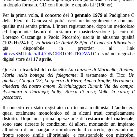
in doppio formato, CD con libretto, e doppio LP (180 gr).
Per la prima volta, il concerto del
3 gennaio 1979
al Padiglione C
della Fiera di Genova si potrà ascoltare integralmente e con una
qualità mai sentita prima. L’intera registrazione, dopo un meticoloso
ed importante lavoro di restauro e masterizzazione (a cura di
Lorenzo Cazzaniga e Paolo Piccardo) uscirà in altissima qualità
(192kHz/24 bit).
Fabrizio De Andrè & Pfm. Il Concerto Ritrovato
è
già disponibile in preorder al link
https://SMI.lnk.to/ILCONCERTORITROVATO
e sarà nei negozi e
digital store dal
17 aprile
.
Questa la
tracklist
del cofanetto:
La canzone di Marinella
;
Andrea
;
Maria nella bottega del falegname
; Il testamento di Tito;
Un
giudice
;
Giugno ’73
;
La guerra di Piero
;
Amico fragile
;
Verranno a
chiederti del nostro amore
;
Zirichiltaggia
;
Rimini
;
Via del campo
;
Avventura a Durango
;
Sally
;
Bocca di rosa
;
Volta la carta
;
Il
pescatore
.
Il concerto era stato registrato con tecnica multipista. L’audio era
quasi totalmente monofonico ed in alcuni tratti completamente
distorto. Dopo una prima operazione di
restauro del materiale
,
sono state ricreate le condizioni di allora, montando un impianto
all’interno di un hangar e riproducendo il concerto, generando un
fronte sonoro simile all’originale, e registrandolo con microfoni