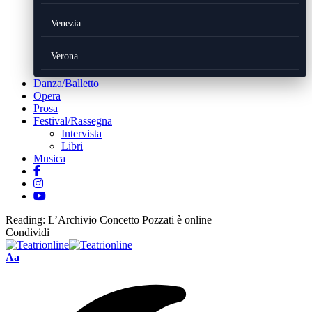
Venezia
Verona
Danza/Balletto
Opera
Prosa
Festival/Rassegna
Intervista
Libri
Musica
Reading:
L’Archivio Concetto Pozzati è online
Condividi
Font
Aa
Resizer