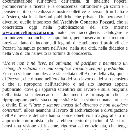
documentazione sull’attività dell’artista, di tutelarne l’opera,
promuoverne la ricerca e la conoscenza, diffonderne gli scritti e il
pensiero critico e realizzare mostre collettive e personali in Italia e
all’estero, sia in istituzioni pubbliche che private. Un percorso in
divenire, quello intrapreso dall’
Archivio Concetto Pozzati
, che si
concretizza oggi nella pubblicazione del sito internet
www.concettopozzati.com
, nato per raccogliere, catalogare e
promuovere ma anche, e soprattutto, per conservare una memoria
preziosa, fatta di incontri, di legami, di cambiamenti profondi che
Pozzati ha saputo portare nell’Arte, nella sua città, nella didattica e
nella vita di chi ha avuto la fortuna di conoscerlo.
“
L’arte non è né lieve, né ottimista, né pacifista e nemmeno un
iceberg di seduzione o una semplice variante sempre prestabilita
”.
Era una visione complessa e sfaccettata dell’Arte e della vita, quella
di Pozzati, che rimane nell’eredità del suo lavoro e del suo pensiero
e che si ripropone nell’Archivio e nel sito internet appena
pubblicato, dove gli apparati scientifici sul lavoro e sulla biografia
dell’artista si intersecano a documenti e immagini che ne
ripropongono quella sua complessità e la sua statura umana, artistica
e civile. E se “
l’arte è sempre invasa dal dissenso e non desidera
consenso
”, allora neanche il lavoro di archiviazione e divulgazione
dell’Archivio e del sito hanno come obiettivo un’agiografia o un
approccio conformista – che sarebbero certo dispiaciuti al Maestro –
bensì una visione di insieme, rigorosa ed emozionata, che tenga