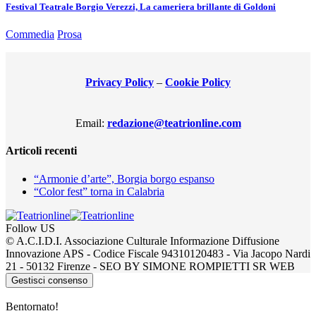
Festival Teatrale Borgio Verezzi, La cameriera brillante di Goldoni
Commedia
Prosa
Privacy Policy
–
Cookie Policy
Email:
redazione@teatrionline.com
Articoli recenti
“Armonie d’arte”, Borgia borgo espanso
“Color fest” torna in Calabria
Follow US
© A.C.I.D.I. Associazione Culturale Informazione Diffusione
Innovazione APS - Codice Fiscale 94310120483 - Via Jacopo Nardi
21 - 50132 Firenze - SEO BY SIMONE ROMPIETTI SR WEB
Gestisci consenso
Bentornato!