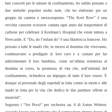
fare concerti per le misure di confinamento, ho subito pensato a
due melodie popolari molto note, che ho elaborato per un
gruppo da camera e mezzosoprano. “The Keel Row” è una
vecchia canzone scozzese cantata ogni anno dai trasportatori di
carbone per celebrare il Keelman’s Hospital che esiste tuttora a
Newcastle. E “Do, do l’enfant do” è una filastrocca francese. Ho
pensato a tutte le madri che, in mezzo al dramma che vivevamo,
continuavano a prodigare le loro cure e a cantare per far
addormentare il loro bambino, come un’ultima resistenza al
dramma in corso, la promessa di vita che, nell’intimità del
confinamento, richiedeva un impegno di tutto il loro essere. È
dunque al personale degli ospedali in lotta contro la morte e alle
madri in lotta per la vita che dedico le due partiture offerte ai
musicisti”.
Seguono i “Sei Pezzi” per orchestra op. 6 di Anton Webern:
secondo lavoro per orchestra che il compositore ritenne degno di