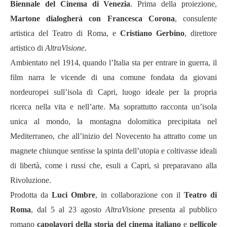
Biennale del Cinema di Venezia
. Prima della proiezione,
Martone dialogher
à
con Francesca Corona
, consulente
artistica del Teatro di Roma, e
Cristiano Gerbino
, direttore
artistico di
AltraVisione
.
Ambientato nel 1914, quando l
’
Italia sta per entrare in guerra, il
film narra le vicende di una comune fondata da giovani
nordeuropei sull
’
isola di Capri, luogo ideale per la propria
ricerca nella vita e nell
’
arte. Ma soprattutto racconta un
’
isola
unica al mondo, la montagna dolomitica precipitata nel
Mediterraneo, che all
’
inizio del Novecento ha attratto come un
magnete chiunque sentisse la spinta dell
’
utopia e coltivasse ideali
di libert
à
, come i russi che, esuli a Capri, si preparavano alla
Rivoluzione.
Prodotta da
Luci Ombre
, in collaborazione con il
Teatro di
Roma
, dal 5 al 23 agosto
AltraVisione
presenta al pubblico
romano
capolavori della storia del cinema italiano
e
pellicole