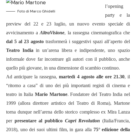
l
’
opening
Foto di Marco Ghidelli
party e la
preview del 22 e 23 luglio, un nuovo evento speciale di
avvicinamento a
AltraVisione
, la rassegna cinematografica che
dal 5 al 23 agosto
trasformer
à
i suggestivi spazi all
’
aperto del
Teatro India
in un
’
arena libera e indipendente, uno spazio
informale dove far incontrare gli autori con il pubblico, anche
quello più giovane, in una dimensione di scambio continuo.
Ad anticipare la rassegna,
marted
ì 4 agosto alle ore 21.30
, il
“
ritorno a casa
”
di uno dei più importanti registi di cinema e
teatro in Italia
Mario Martone
. Fondatore del Teatro India nel
1999 (allora direttore artistico del Teatro di Roma), Martone
torna dunque nell
’
arena dello storico complesso ex Mira Lanza
per
presentare al pubblico
Capri Revolution
(Italia/Francia,
2018), uno dei suoi ultimi film, in gara alla
75
° edizione della