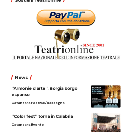
Sostieni Teatrionline
News
“Armonie d’arte”, Borgia borgo
espanso
Catanzaro
Festival/Rassegna
“Color fest” torna in Calabria
Catanzaro
Evento