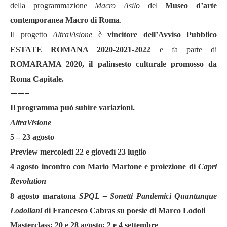
della programmazione
Macro Asilo
del
Museo d
’
arte
contemporanea Macro di Roma
.
Il progetto
AltraVisione
è
vincitore dell
’
Avviso Pubblico
ESTATE ROMANA 2020-2021-2022
e fa parte di
ROMARAMA 2020, il palinsesto culturale promosso da
Roma Capitale.
——–
Il programma può subire variazioni.
AltraVisione
5 – 23 agosto
Preview mercoledì 22 e giovedì 23 luglio
4 agosto incontro con Mario Martone e proiezione di
Capri
Revolution
8 agosto maratona
SPQL
–
Sonetti Pandemici Quantunque
Lodoliani
di Francesco Cabras su poesie di Marco Lodoli
Masterclass: 20 e 28 agosto; 2 e 4 settembre