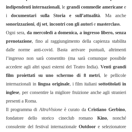
indipendenti internazionali
, le
grandi commedie americane
e
i
documentari sulla Storia e sull
’
attualit
à
. Ma anche
sonorizzazioni
,
dj set
,
incontri con gli autori
e
masterclass
.
Ogni sera,
da mercoledì a domenica, a ingresso libero, senza
prenotazione
, fino al raggiungimento della capienza stabilita
dalle norme anti-covid. Basta arrivare puntuali, altrimenti
l
’
ingresso non sar
à
consentito (ma sar
à
comunque possibile
accedere agli altri spazi esterni del Teatro India).
Venti grandi
film proiettati su uno schermo di 8 metri
, le pellicole
internazionali in
lingua originale
, i film italiani
sottotitolati in
inglese
, per consentire la migliore fruizione anche agli stranieri
presenti a Roma.
Il programma di
AltraVisione
è curato da
Cristiano Gerbino
,
fondatore dello storico cineclub romano
Kino
, nonch
é
consulente del festival internazionale
Outdoor
e selezionatore