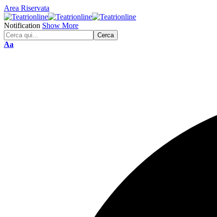
Area Riservata
Notification
Show More
Font
Aa
Resizer