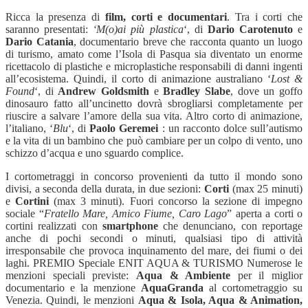
Ricca la presenza di
film, corti e documentari
. Tra i corti che
saranno presentati:
‘M(o)ai più plastica
‘, di
Dario Carotenuto
e
Dario Catania
,
documentario breve che racconta quanto un luogo
di turismo, amato come l’Isola di Pasqua sia diventato un enorme
ricettacolo di plastiche e
microplastiche responsabili di danni ingenti
all’ecosistema. Quindi, il corto di animazione australiano ‘
Lost &
Found
‘, di
Andrew Goldsmith
e
Bradley Slabe
, dove un goffo
dinosauro fatto all’uncinetto dovrà sbrogliarsi completamente per
riuscire a salvare l’amore della sua vita. Altro corto di animazione,
l’italiano, ‘
Blu
‘, di
Paolo Geremei
: un racconto dolce sull’autismo
e la vita di un bambino che può cambiare per un colpo di vento, uno
schizzo d’acqua e uno sguardo complice.
I cortometraggi in concorso provenienti da tutto il mondo sono
divisi, a seconda della durata, in due sezioni:
Corti
(max 25 minuti)
e
Cortini
(max 3
minuti). Fuori concorso la sezione di impegno
sociale “
Fratello Mare, Amico Fiume, Caro Lago
” aperta a corti o
cortini realizzati con
smartphone
che
denunciano, con reportage
anche di pochi secondi o minuti, qualsiasi tipo di attività
irresponsabile che provoca inquinamento del mare, dei fiumi o dei
laghi. PREMIO Speciale ENIT AQUA & TURISMO Numerose le
menzioni speciali previste:
Aqua & Ambiente
per il miglior
documentario e la menzione
AquaGranda
al cortometraggio su
Venezia. Quindi, le menzioni
Aqua & Isola, Aqua & Animation,