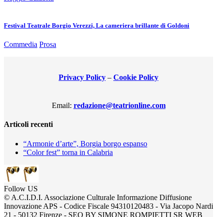
Festival Teatrale Borgio Verezzi, La cameriera brillante di Goldoni
Commedia
Prosa
Privacy Policy
–
Cookie Policy
Email:
redazione@teatrionline.com
Articoli recenti
“Armonie d’arte”, Borgia borgo espanso
“Color fest” torna in Calabria
Follow US
© A.C.I.D.I. Associazione Culturale Informazione Diffusione
Innovazione APS - Codice Fiscale 94310120483 - Via Jacopo Nardi
21 - 50132 Firenze - SEO BY SIMONE ROMPIETTI SR WEB