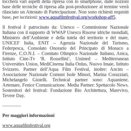
toccherà vari aspetti della ripresa con lo smartphone, dalle nozioni
base delle tecniche di ripresa alla post-produzionee al termine verrà
rilasciato un Attestato di Partecipazione. Non sono richiesti requisiti
base, per iscrizioni:
www.aquafilmfestival.org/workshop-aff5
.
Il festival è patrocinato da: Unesco – Commissione Nazionale
Italiana con il supporto di WWAP Unesco Risorse idriche mondiali,
Ministero dell’Ambiente e
della tutela del territorio e del mare,
UNICEF Italia, ENIT – Agenzia Nazionale del Turismo,
Federpesca, Consolato Onorario del Principato di Monaco a
Firenze, C.O.N.I. – Comitato Olimpico Nazionale Italiano, Anica,
Istituto Cine-Tv ‘R. Rossellini’, Unimed – Mediterranean
Universities Union, MediCinema Italia
Onlus, Nuovo Imaie, Istituto
Svizzero. Partner dell’Aqua Film Festival, inoltre: Ancim –
Associazione Nazionale Comuni Isole Minori, Marina Corazziari,
Michelangelo Gioielli. Technical partner sono: Aquaniene,
Artemare, Fenice Comunicazione. Media Partner: Spettacolo News.
Sostenitori del festival:
Fondazione Bio Architettura, Marevivo,
Tevere Day.
————
Per maggiori informazioni
www.aquafilmfestival.org