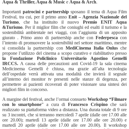
Aqua & Thriller, Aqua & Music
e
Aqua & Arch
.
Importanti
patrocini e partnership
sposano il tema di Aqua Film
Festival, tra cui, per il primo anno
Enit – Agenzia Nazionale del
Turismo
, che ha instituito il nuovo
Premio ENIT Aqua
&Turismo
. Per il miglior film che coniughi ed esalti il turismo e la
sostenibilità ambientale nei viaggi, con l’aggiunta di un apposito
giurato . Primo anno di partnership anche con
Federpesca
con
l’intento di promuovere la
sostenibilità
nel settore marittimo, mentre
si consolida la partnership con
MediCinema Italia Onlus
che
propone l’utilizzo del cinema a scopo curativo e riabilitativo presso
la Fondazione Policlinico Universitario Agostino Gemelli
IRCCS.
A causa delle precauzioni anti Covid-19 la sala cinema
Medicinema Gemelli è chiusa, ma grazie all’alta tecnologia
dell’ospedale verrà attivata una modalità che invierà il segnale
all’interno dei monitor tv presenti nelle stanze di degenza, per
permettere ai pazienti
ricoverati di poter visionare una sintesi dei
migliori film in concorso.
A margine del festival, anche l’ormai consueto
Workshop “Filmare
con lo smartphone
” a cura di
Francesco Crispino
che sarà
realizzato su piattaforma video a distanza. Una durata totale di 9 ore
su 3 incontri, che si terranno mercoledì 7 aprile (dalle ore 17.00 alle
ore 20.00); martedì 13 aprile (dalle ore 17.00 alle ore 20.00) e
martedì 20 aprile (dalle ore 17.00 alle ore 20.00). Il workshop