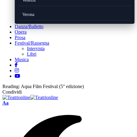
Venezia
Verona
Danza/Balletto
Opera
Prosa
Festival/Rassegna
Intervista
Libri
Musica
Reading:
Aqua Film Festival (5° edizione)
Condividi
Font
Aa
Resizer