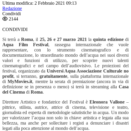
Ultima modifica: 2 Febbraio 2021 09:13
Redazione
Condividi
2144
CONDIVIDI
Si terrà a
Roma
, il
25, 26 e 27 marzo 2021
la
quinta edizione
di
Aqua Film Festival
, rassegna internazionale che vuole
rappresentare, con lo strumento cinematografico e di
documentazione, lo straordinario mondo dell’acqua nei suoi diversi
valori e funzioni di utilizzo, per scoprire nuovi talenti
cinematografici e nel campo dell’audiovisivo. Le proiezioni del
festival, organizzato da
Universi Aqua Associazione Culturale no
profit
, si terranno,
gratuitamente
, sulla piattaforma internazionale
di
MyMovies.it
, mentre la serata di premiazione (ancora in via di
definizione se in presenza o meno) si
terrà in streaming alla
Casa
del Cinema
di
Roma
.
Direttore Artistico e fondatrice del Festival è
Eleonora Vallone
–
pittrice, stilista, autrice, attrice di cinema, televisione e teatro,
giornalista ed esperta di
metodologie salutistiche in acqua. Un modo
per valorizzare l’acqua non solo in chiave artistica e legata alla sua
bellezza, ma anche per sollecitare i registi a
denunciare i disastri
legati alla poca attenzione al mondo dell’acqua.