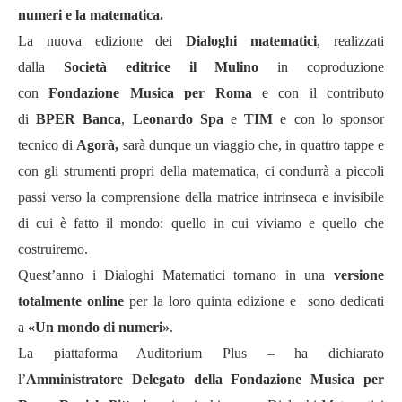
numeri e la matematica.
La nuova edizione dei
Dialoghi matematici
, realizzati
dalla
Societ
à
editrice il Mulino
in coproduzione
con
Fondazione Musica per Roma
e con il contributo
di
BPER Banca
,
Leonardo Spa
e
TIM
e con lo sponsor
tecnico di
Agor
à
,
sar
à
dunque un viaggio che, in quattro tappe e
con gli strumenti propri della matematica, ci condurr
à
a piccoli
passi verso la comprensione della matrice intrinseca e invisibile
di cui è fatto il mondo: quello in cui viviamo e quello che
costruiremo.
Quest
’
anno i Dialoghi Matematici tornano in una
versione
totalmente online
per la loro quinta edizione e
sono dedicati
a
«
Un mondo di numeri»
.
La piattaforma Auditorium Plus
–
ha dichiarato
l
’
Amministratore Delegato della Fondazione Musica per