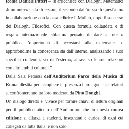
Roma Daniele Pitteri
–
si arricchisce con Dialoghi Matematici
di un nuovo ciclo di lezioni, il secondo dall
’
inizio di quest
’
anno
in collaborazione con la casa editrice Il Mulino, dopo il successo
dei Dialoghi Filosofici. Con questa formula collaudata e di
respiro internazionale abbiamo pensato di dare al nostro
pubblico l
’
opportunit
à
di accostarsi alla matematica e
approfondirne la conoscenza sia dall
’
interno, analizzando i suoi
specifici contenuti, sia dall
’
esterno, attraverso le sue relazioni
con altri ambiti culturali.
”
Dalla Sala Petrassi
dell
’
Auditorium Parco della Musica di
Roma
allestita per accogliere in presenza i protagonisti, i relatori
si confronteranno tra loro moderati da
Pino Donghi
.
Un dialogo diretto e
vivace per fornire chiavi di lettura originali
per il pubblico attento dell
’
Auditorium che in questa
nuova
edizione
si allarga a studenti, insegnanti e curiosi di ogni et
à
collegati da tutta Italia, e non solo.