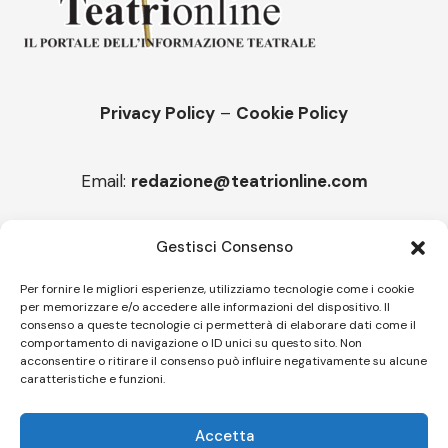
Privacy Policy
–
Cookie Policy
Email:
redazione@teatrionline.com
Articoli recenti
Gestisci Consenso
“Armonie d’arte”, Borgia borgo espanso
Per fornire le migliori esperienze, utilizziamo tecnologie come i cookie
per memorizzare e/o accedere alle informazioni del dispositivo. Il
“Color fest” torna in Calabria
consenso a queste tecnologie ci permetterà di elaborare dati come il
comportamento di navigazione o ID unici su questo sito. Non
acconsentire o ritirare il consenso può influire negativamente su alcune
caratteristiche e funzioni.
Follow US
Accetta
© A.C.I.D.I. Associazione Culturale Informazione Diffusione Innovazione