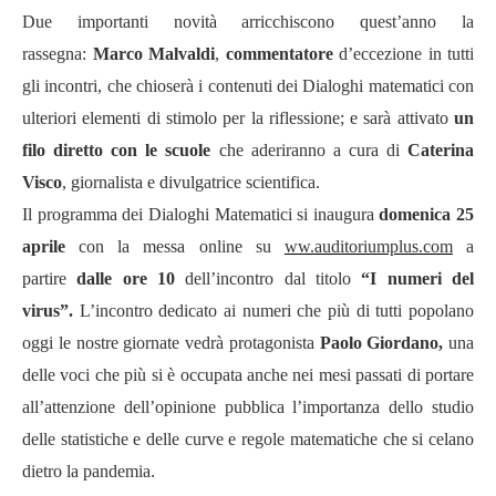
Due importanti novit
à
arricchiscono quest
’
anno la
rassegna:
Marco Malvaldi
,
commentatore
d’
eccezione in tutti
gli incontri, che chioser
à
i contenuti dei Dialoghi matematici con
ulteriori elementi di stimolo per la riflessione; e sar
à
attivato
un
filo diretto con le scuole
che aderiranno a cura di
Caterina
Visco
, giornalista e divulgatrice scientifica.
Il programma dei Dialoghi Matematici si inaugura
domenica 25
aprile
con la messa online su
ww.auditoriumplus.com
a
partire
dalle ore 10
dell
’
incontro dal titolo
“
I numeri del
virus
”.
L’
incontro dedicato ai numeri che più di tutti popolano
oggi le nostre giornate vedr
à
protagonista
Paolo Giordano,
una
delle
voci che più
si
è occupata anche nei mesi passati di portare
all
’
attenzione dell
’
opinione pubblica l
’
importanza dello studio
delle statistiche e delle curve e regole matematiche che si celano
dietro la pandemia.