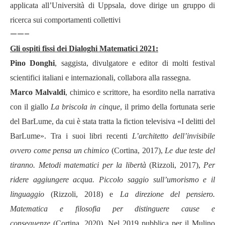
applicata
all’Universit
à
di Uppsala, dove dirige un gruppo
di
ricerca sui comportamenti
collettivi
——–
Gli ospiti fissi dei Dialoghi Matematici 2021:
Pino Donghi
,
saggista, divulgatore e editor di molti festival
scientifici italiani e internazionali, collabora alla rassegna.
Marco Malvaldi
,
chimico e scrittore, ha esordito nella narrativa
con il giallo
La briscola in cinque
, il primo della fortunata serie
del BarLume, da cui è stata tratta la fiction televisiva
«
I delitti del
BarLume». Tra i suoi libri recenti
L’
architetto dell
’
invisibile
ovvero come pensa un chimico
(Cortina, 2017),
Le due teste del
tiranno. Metodi matematici per la libert
à
(Rizzoli, 2017),
Per
ridere aggiungere acqua. Piccolo saggio sull’umorismo e il
linguaggio
(Rizzoli, 2018) e
La direzione del pensiero.
Matematica e filosofia per distinguere cause e
conseguenze
(Cortina, 2020).
Nel 2019 pubblica per il Mulino