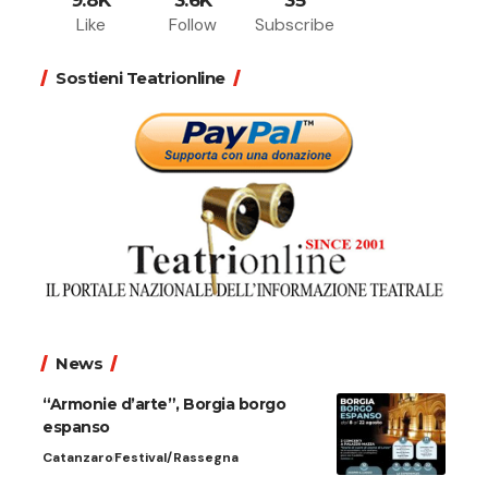
9.8K
3.6K
35
Like
Follow
Subscribe
Sostieni Teatrionline
News
“Armonie d’arte”, Borgia borgo
espanso
Catanzaro
Festival/Rassegna