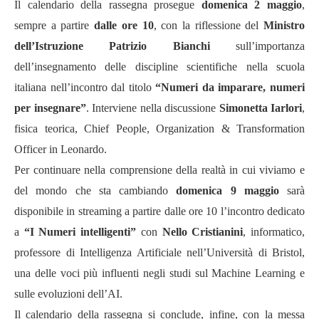
Il calendario della rassegna prosegue
domenica 2 maggio
,
sempre a partire
dalle ore 10
, con la riflessione del
Ministro
dell
’
Istruzione Patrizio Bianchi
sull
’
importanza
dell
’
insegnamento delle discipline scientifiche nella scuola
italiana nell
’
incontro dal titolo
“
Numeri da imparare, numeri
per insegnare
”
. Interviene nella discussione
Simonetta Iarlori
,
fisica teorica,
Chief People, Organization & Transformation
Officer in Leonardo.
Per continuare nella comprensione della realt
à
in cui viviamo e
del mondo che sta cambiando
domenica 9 maggio
sar
à
disponibile in streaming a partire dalle ore 10 l
’
incontro dedicato
a
“
I Numeri intelligenti
”
con
Nello Cristianini
, informatico,
professore di Intelligenza Artificiale nell
’Universit
à
di Bristol,
una delle voci più influenti negli studi sul Machine Learning e
sulle evoluzioni dell
’AI.
Il calendario della rassegna si conclude, infine, con la messa