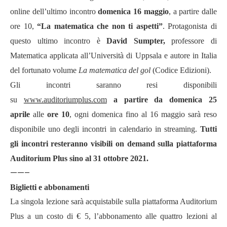
online dell
’
ultimo incontro
domenica 16 maggio
, a partire dalle
ore 10,
“
La matematica che non ti aspetti
”
. Protagonista di
questo ultimo incontro è
David Sumpter,
professore
di
Matematica applicata
all’Universit
à
di Uppsala e autore in Italia
del fortunato volume
La matematica del gol
(Codice Edizioni).
Gli incontri saranno resi disponibili
su
www.auditoriumplus.com
a partire da domenica 25
aprile
alle
ore 10
, ogni domenica fino al 16 maggio sar
à
reso
disponibile uno degli incontri in calendario in streaming.
Tutti
gli incontri resteranno visibili on demand sulla piattaforma
Auditorium Plus sino al 31 ottobre 2021.
——–
Biglietti e abbonamenti
La singola lezione sar
à
acquistabile sulla piattaforma Auditorium
Plus a un costo di
€
5, l
’
abbonamento alle quattro lezioni al