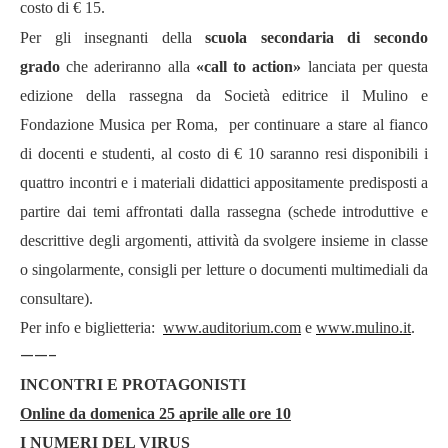
costo di
€
15.
Per gli insegnanti della
scuola secondaria di secondo
grado
che aderiranno alla
«
call to action
»
lanciata per questa
edizione della rassegna da Societ
à
editrice il Mulino e
Fondazione Musica per Roma,
per continuare a stare al fianco
di docenti e studenti, al costo di
€
10 saranno resi disponibili i
quattro incontri e i materiali didattici appositamente predisposti a
partire dai temi affrontati dalla rassegna (schede introduttive e
descrittive degli argomenti, attivit
à
da svolgere insieme in classe
o singolarmente, consigli per letture o documenti multimediali da
consultare).
Per info e biglietteria:
www.auditorium.com
e
www.mulino.it
.
——-
INCONTRI E PROTAGONISTI
Online da domenica 25 aprile alle ore 10
I NUMERI DEL VIRUS