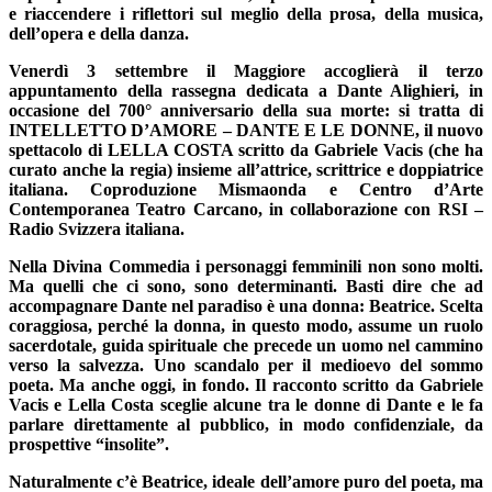
e riaccendere i riflettori sul meglio della prosa, della musica,
dell’opera e della danza.
Venerdì 3 settembre
il Maggiore accoglierà il terzo
appuntamento della rassegna dedicata a Dante Alighieri, in
occasione del 700° anniversario della sua morte: si tratta di
INTELLETTO D’AMORE – DANTE E LE DONNE
, il nuovo
spettacolo di LELLA COSTA scritto da Gabriele Vacis (che ha
curato anche la regia) insieme all’attrice, scrittrice e doppiatrice
italiana. Coproduzione Mismaonda e Centro d’Arte
Contemporanea Teatro Carcano, in collaborazione con RSI –
Radio Svizzera italiana.
Nella Divina Commedia i personaggi femminili non sono molti.
Ma quelli che ci sono, sono determinanti. Basti dire che ad
accompagnare Dante nel paradiso è una donna: Beatrice. Scelta
coraggiosa, perché la donna, in questo modo, assume un ruolo
sacerdotale, guida spirituale che precede un uomo nel cammino
verso la salvezza. Uno scandalo per il medioevo del sommo
poeta. Ma anche oggi, in fondo. Il racconto scritto da Gabriele
Vacis e Lella Costa sceglie alcune tra le donne di Dante e le fa
parlare direttamente al pubblico, in modo confidenziale, da
prospettive “insolite”.
Naturalmente c’è Beatrice, ideale dell’amore puro del poeta, ma