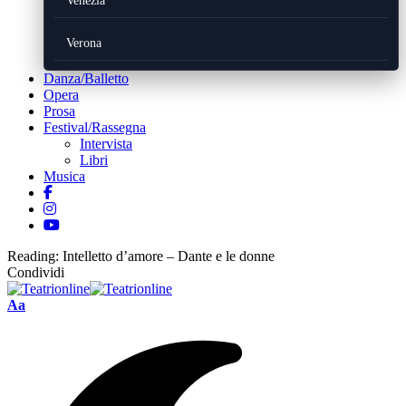
Venezia
Verona
Danza/Balletto
Opera
Prosa
Festival/Rassegna
Intervista
Libri
Musica
Reading:
Intelletto d’amore – Dante e le donne
Condividi
Font
Aa
Resizer