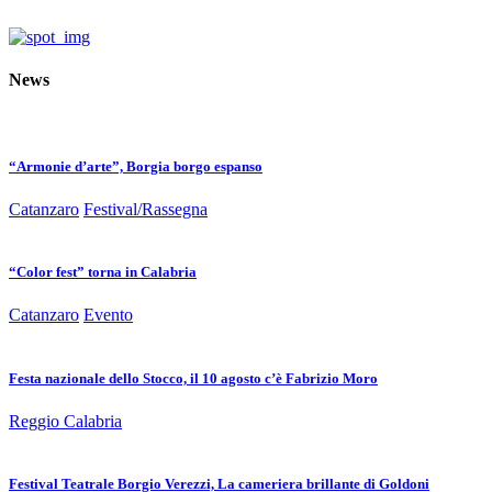
News
“Armonie d’arte”, Borgia borgo espanso
Catanzaro
Festival/Rassegna
“Color fest” torna in Calabria
Catanzaro
Evento
Festa nazionale dello Stocco, il 10 agosto c’è Fabrizio Moro
Reggio Calabria
Festival Teatrale Borgio Verezzi, La cameriera brillante di Goldoni