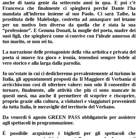
anche di tanta gente da settecento anni in qua. E poi c’è
Francesca che finalmente ci spiegherà perché Dante l’ha
mandata all’inferno insieme al suo Paolo. Ci sarà Taibe, la
prostituta delle Malebolge, costretta ad annaspare nel letame
per un motivo ben diverso da quella che è stata la sua
“professione”. E Gemma Donati, la moglie del poeta, madre dei
suoi figli, che spiegherà come si convive con l’ideale amoroso di
tuo marito, se non sei tu.
La narrazione delle protagoniste della vita artistica e privata del
poeta si muove tra gioco e ironia, tenendosi sempre fedele al
vero storico e alla larga dalla parodia.
In un’estate in cui ci dedicheremo prevalentemente al turismo in
Italia, gli appuntamenti proposti da Il Maggiore di Verbania si
arricchiscono così di ulteriore valore: non solo il consentire di
tornare, finalmente, alle attività che più ci sono mancate in
questi mesi, ma anche il permettere di scoprire e riscoprire,
proprio grazie alla cultura, a visitatori e viaggiatori provenienti
da tutta Italia, le meraviglie del territorio del Verbano.
Da venerdì 6 agosto GREEN PASS obbligatorio per assistere
agli spettacoli in programmazione.
È possibile acquistare i biglietti per gli spettacoli che