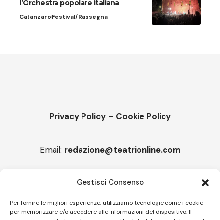
l’Orchestra popolare italiana
Catanzaro
Festival/Rassegna
Privacy Policy
–
Cookie Policy
Email:
redazione@teatrionline.com
Articoli recenti
Gestisci Consenso
“Roccella Summer festival”, il 9 agosto ci sarà Il Tre
Per fornire le migliori esperienze, utilizziamo tecnologie come i cookie
per memorizzare e/o accedere alle informazioni del dispositivo. Il
“Armonie d’arte” attende Joey Calderazzo