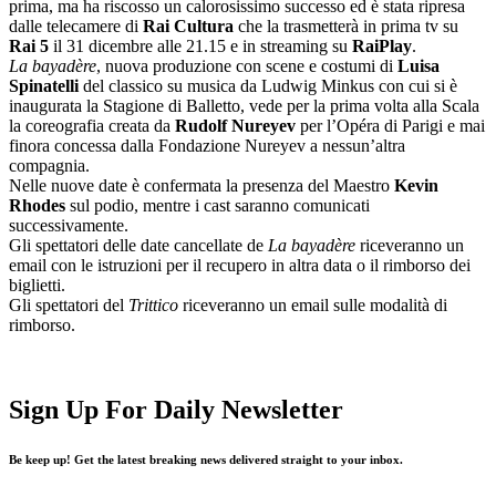
prima, ma ha riscosso un calorosissimo successo ed è stata ripresa
dalle telecamere di
Rai Cultura
che la trasmetterà in prima tv su
Rai 5
il 31 dicembre alle 21.15 e in streaming su
RaiPlay
.
La bayadère
, nuova produzione con scene e costumi di
Luisa
Spinatelli
del classico su musica da Ludwig Minkus con cui si è
inaugurata la Stagione di Balletto, vede per la prima volta alla Scala
la coreografia creata da
Rudolf Nureyev
per l’Opéra di Parigi e mai
finora concessa dalla Fondazione Nureyev a nessun’altra
compagnia.
Nelle nuove date è confermata la presenza del Maestro
Kevin
Rhodes
sul podio, mentre i cast saranno comunicati
successivamente.
Gli spettatori delle date cancellate de
La bayadère
riceveranno un
email con le istruzioni per il recupero in altra data o il rimborso dei
biglietti.
Gli spettatori del
Trittico
riceveranno un email sulle modalità di
rimborso.
Sign Up For Daily Newsletter
Be keep up! Get the latest breaking news delivered straight to your inbox.