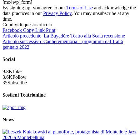
[mc4wp_form]
By signing up, you agree to our
Terms of Use
and acknowledge the
data practices in our
Privacy Policy
. You may unsubscribe at any
time.
Condividi questo articolo
Facebook
Copy Link
Print
Articolo precedente
La Bayadère Teatro alla Scala recensione
Articolo successivo
Cantierememoria – programmi dal 1 al 6
gennaio 2022
Social
9.8K
Like
3.6K
Follow
35
Subscribe
Sostieni Teatrionline
News