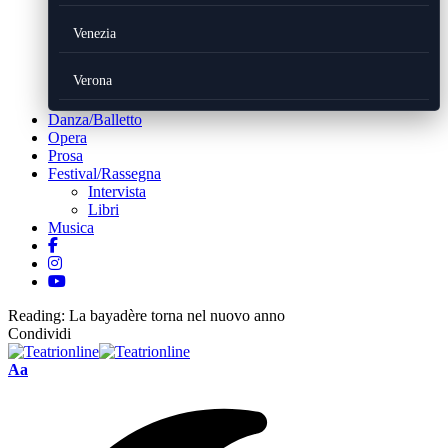
Venezia
Verona
Danza/Balletto
Opera
Prosa
Festival/Rassegna
Intervista
Libri
Musica
Reading:
La bayadère torna nel nuovo anno
Condividi
Font
Aa
Resizer