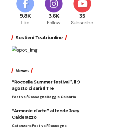
9.8K
3.6K
35
Like
Follow
Subscribe
Sostieni Teatrionline
News
“Roccella Summer festival”, il 9
agosto ci sarà Il Tre
Festival/Rassegna
Reggio Calabria
“Armonie d’arte” attende Joey
Calderazzo
Catanzaro
Festival/Rassegna