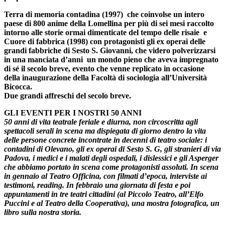
Terra di memoria contadina (1997)
che coinvolse un intero
paese di 800 anime della
Lomellina
per più di sei mesi raccolto
intorno alle storie ormai dimenticate del tempo delle risaie e
Cuore di fabbrica (1998)
con protagonisti gli ex operai delle
grandi fabbriche di
Sesto S. Giovanni
, che videro polverizzarsi
in una manciata d’anni un mondo pieno che aveva impregnato
di sé il secolo breve, evento che venne replicato in occasione
della inaugurazione della Facoltà di sociologia all’Università
Bicocca.
Due grandi affreschi del secolo breve.
GLI EVENTI PER I NOSTRI 50 ANNI
50 anni di vita teatrale feriale e diurna, non circoscritta agli
spettacoli serali in scena ma dispiegata di giorno dentro la vita
delle persone concrete incontrate in decenni di teatro sociale: i
contadini di Olevano, gli ex operai di Sesto S. G, gli stranieri di via
Padova, i medici e i malati degli ospedali, i dislessici e gli Asperger
che abbiamo portato in scena come protagonisti assoluti. In scena
in gennaio al Teatro Officina, con filmati d’epoca, interviste ai
testimoni, reading. In febbraio una giornata di festa e poi
appuntamenti in tre teatri cittadini (al Piccolo Teatro, all’Elfo
Puccini e al Teatro della Cooperativa), una mostra fotografica, un
libro sulla nostra storia.