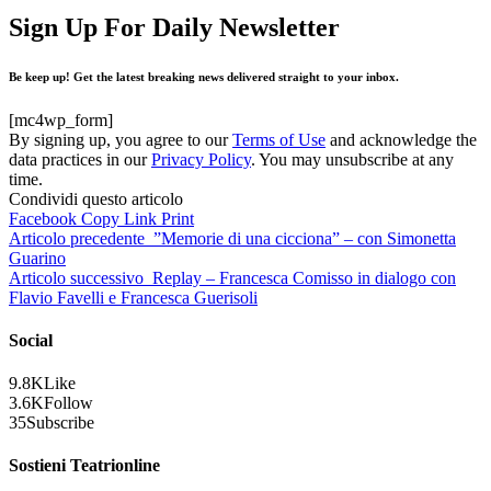
Sign Up For Daily Newsletter
Be keep up! Get the latest breaking news delivered straight to your inbox.
[mc4wp_form]
By signing up, you agree to our
Terms of Use
and acknowledge the
data practices in our
Privacy Policy
. You may unsubscribe at any
time.
Condividi questo articolo
Facebook
Copy Link
Print
Articolo precedente
”Memorie di una cicciona” – con Simonetta
Guarino
Articolo successivo
Replay – Francesca Comisso in dialogo con
Flavio Favelli e Francesca Guerisoli
Social
9.8K
Like
3.6K
Follow
35
Subscribe
Sostieni Teatrionline