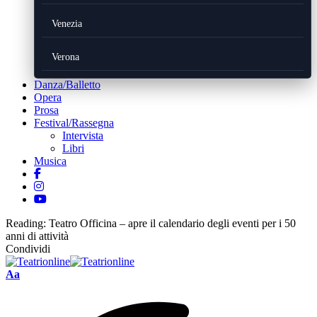
Venezia
Verona
Danza/Balletto
Opera
Prosa
Festival/Rassegna
Intervista
Libri
Musica
Reading:
Teatro Officina – apre il calendario degli eventi per i 50
anni di attività
Condividi
Font
Aa
Resizer