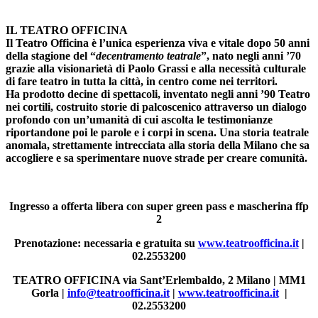
IL TEATRO OFFICINA
Il Teatro Officina è l’unica esperienza viva e vitale dopo 50 anni
della stagione del “
decentramento teatrale
”, nato negli anni ’70
grazie alla visionarietà di
Paolo Grassi
e alla necessità culturale
di fare teatro in tutta la città, in centro come nei territori.
Ha prodotto decine di spettacoli, inventato negli anni ’90 Teatro
nei cortili, costruito storie di palcoscenico attraverso un dialogo
profondo con un’umanità di cui ascolta le testimonianze
riportandone poi le parole e i corpi in scena. Una storia teatrale
anomala, strettamente intrecciata alla storia della Milano che sa
accogliere e sa sperimentare nuove strade per creare comunità.
Ingresso a offerta libera con super green pass e mascherina ffp
2
Prenotazione:
necessaria e gratuita su
www.teatroofficina.it
|
02.2553200
TEATRO OFFICINA
via Sant’Erlembaldo, 2 Milano | MM1
Gorla |
info@teatroofficina.it
|
www.teatroofficina.it
|
02.2553200