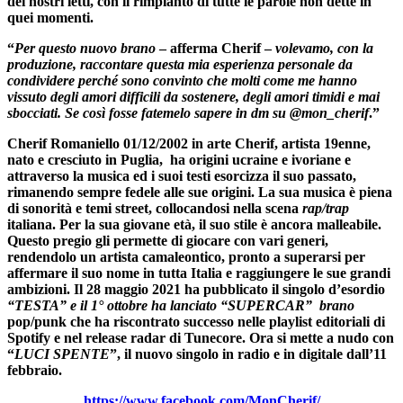
dei nostri letti, con il rimpianto di tutte le parole non dette in
quei momenti.
“
Per questo nuovo brano
–
afferma Cherif
–
volevamo, con la
produzione, raccontare questa mia esperienza personale da
condividere perché sono convinto che molti come me hanno
vissuto degli amori difficili da sostenere, degli amori timidi e mai
sbocciati. Se così fosse fatemelo sapere in dm su @mon_cherif
.”
Cherif Romaniello 01/12/2002 in arte Cherif, artista 19enne,
nato e cresciuto in Puglia,
ha origini ucraine e ivoriane e
attraverso la musica ed i suoi testi esorcizza il suo passato,
rimanendo sempre fedele alle sue origini. La sua musica è piena
di sonorità e temi street, collocandosi nella scena
rap/trap
italiana. Per la sua giovane età, il suo stile è ancora malleabile.
Questo pregio gli permette di giocare con vari generi,
rendendolo un artista camaleontico, pronto a superarsi per
affermare il suo nome in tutta Italia e raggiungere le sue grandi
ambizioni. Il 28 maggio 2021
ha pubblicato il singolo d’esordio
“
TESTA
” e il 1° ottobre ha lanciato “
SUPERCAR
”
brano
pop/punk che ha riscontrato successo nelle playlist editoriali di
Spotify e nel release radar di Tunecore. Ora si mette a nudo con
“
LUCI SPENTE
”, il nuovo singolo in radio e in digitale dall’11
febbraio.
https://www.facebook.com/MonCherif/