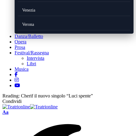
Venezia
Verona
Danza/Balletto
Opera
Prosa
Festival/Rassegna
Intervista
Libri
Musica
Reading:
Cherif il nuovo singolo “Luci spente”
Condividi
Font
Aa
Resizer