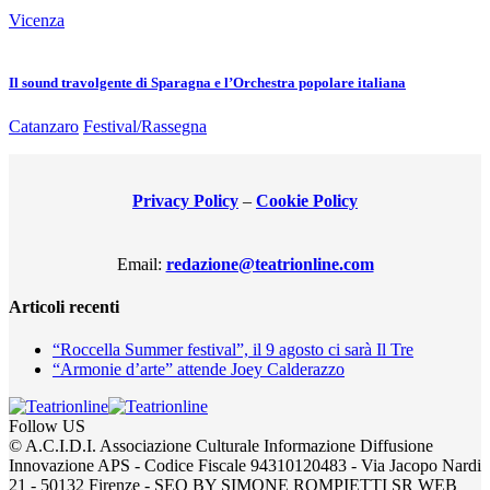
Vicenza
Il sound travolgente di Sparagna e l’Orchestra popolare italiana
Catanzaro
Festival/Rassegna
Privacy Policy
–
Cookie Policy
Email:
redazione@teatrionline.com
Articoli recenti
“Roccella Summer festival”, il 9 agosto ci sarà Il Tre
“Armonie d’arte” attende Joey Calderazzo
Follow US
© A.C.I.D.I. Associazione Culturale Informazione Diffusione
Innovazione APS - Codice Fiscale 94310120483 - Via Jacopo Nardi
21 - 50132 Firenze - SEO BY SIMONE ROMPIETTI SR WEB