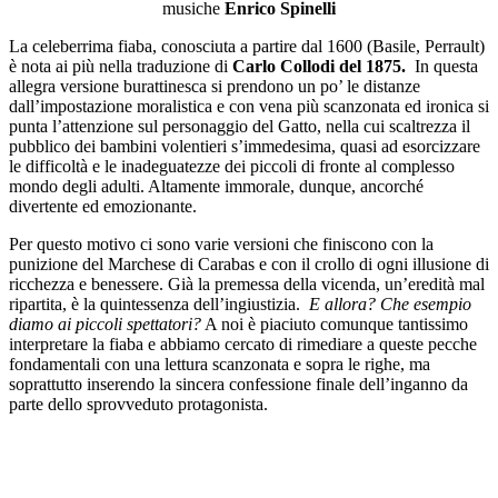
musiche
Enrico Spinelli
La celeberrima fiaba, conosciuta a partire dal 1600 (Basile, Perrault)
è nota ai più nella traduzione di
Carlo Collodi del 1875.
In questa
allegra versione burattinesca si prendono un po’ le distanze
dall’impostazione moralistica e con vena più scanzonata ed ironica si
punta l’attenzione sul personaggio del Gatto, nella cui scaltrezza il
pubblico dei bambini volentieri s’immedesima, quasi ad esorcizzare
le difficoltà e le inadeguatezze dei piccoli di fronte al complesso
mondo degli adulti. Altamente immorale, dunque, ancorché
divertente ed emozionante.
Per questo motivo ci sono varie versioni che finiscono con la
punizione del Marchese di Carabas e con il crollo di ogni illusione di
ricchezza e benessere. Già la premessa della vicenda, un’eredità mal
ripartita, è la quintessenza dell’ingiustizia.
E allora? Che esempio
diamo ai piccoli spettatori?
A noi è piaciuto comunque tantissimo
interpretare la fiaba e abbiamo cercato di rimediare a queste pecche
fondamentali con una lettura scanzonata e sopra le righe, ma
soprattutto inserendo la sincera confessione finale dell’inganno da
parte dello sprovveduto protagonista.