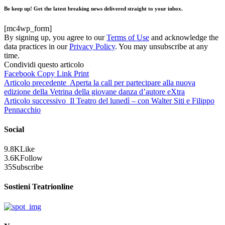
Be keep up! Get the latest breaking news delivered straight to your inbox.
[mc4wp_form]
By signing up, you agree to our
Terms of Use
and acknowledge the
data practices in our
Privacy Policy
. You may unsubscribe at any
time.
Condividi questo articolo
Facebook
Copy Link
Print
Articolo precedente
Aperta la call per partecipare alla nuova
edizione della Vetrina della giovane danza d’autore eXtra
Articolo successivo
Il Teatro del lunedì – con Walter Siti e Filippo
Pennacchio
Social
9.8K
Like
3.6K
Follow
35
Subscribe
Sostieni Teatrionline