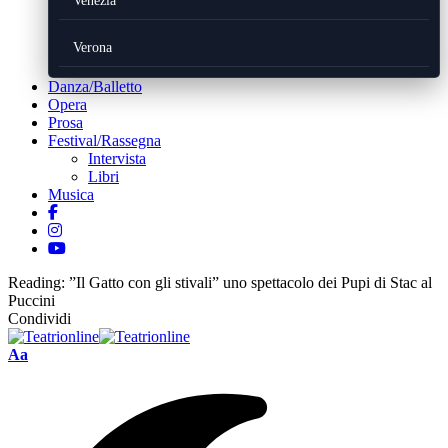
Venezia
Verona
Danza/Balletto
Opera
Prosa
Festival/Rassegna
Intervista
Libri
Musica
Reading:
”Il Gatto con gli stivali” uno spettacolo dei Pupi di Stac al
Puccini
Condividi
Font
Aa
Resizer