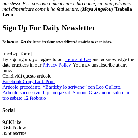
noi stessi. Essi possono dimenticare il tuo nome, ma non potranno
mai dimenticare come li ha fatti sentire. (
Maya Angelou
)”
Isabella
Leoni
Sign Up For Daily Newsletter
Be keep up! Get the latest breaking news delivered straight to your inbox.
[mc4wp_form]
By signing up, you agree to our
Terms of Use
and acknowledge the
data practices in our
Privacy Policy
. You may unsubscribe at any
time.
Condividi questo articolo
Facebook
Copy Link
Print
Articolo precedente
“Bartleby lo scrivano” con Leo Gullotta
Articolo successivo
Il piano jazz di Simone Graziano in solo e in
trio sabato 12 febbraio
Social
9.8K
Like
3.6K
Follow
35
Subscribe