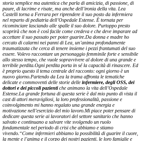
storia semplice ma autentica che parla di amicizia, di passione, di
paure, di lacrime e risate, ma anche dell’ironia della vita. Lea
Castelli torna a Ferrara per riprendere il suo posto da infermiera
nel reparto di pediatria dell’Ospedale Estense. È tornata per
ricominciare lasciando alle spalle il suo dolore. Purtoppo presto
scoprirà che non è così facile come credeva e che deve imparare ad
accettare il suo passato per poter guarire.
Da donna e madre ho
cercato di calarmi nei panni di Lea, un’anima profondamente
traumatizzata che cerca di tenere insieme i pezzi frantumati del suo
essere. Volevo raccontare un personaggio femminile forte e sensibile
allo stesso tempo, che vuole sopravvivere al dolore di una grande e
terribile perdita.
Ogni perdita porta in sé la capacità di rinascere. Ed
è proprio questo il tema centrale del racconto: ogni giorno è un
nuovo giorno.
Partendo da Lea la trama affronta le tematiche
delicate e commoventi delle storie delle
infermiere, degli OSS, dei
dottori e dei piccoli pazienti
che animano la vita dell’Ospedale
Estense.
La grande fortuna di questa serie è dal mio punto di vista il
cast di attori meravigliosi, la loro professionalità, passione e
coinvolgimento mi hanno regalato una grande energia e
motivazione nell’esercizio del mio lavoro.
Mi piace poter pensare di
dedicare questa serie ai lavoratori del settore sanitario che hanno
salvato e continuano a salvare vite svolgendo un ruolo
fondamentale nel periodo di crisi che abbiamo e stiamo
vivendo.
“Come infermieri abbiamo la possibilità di guarire il cuore,
la mente e l’anima e il corpo dei nostri pazienti, le loro famiglie e