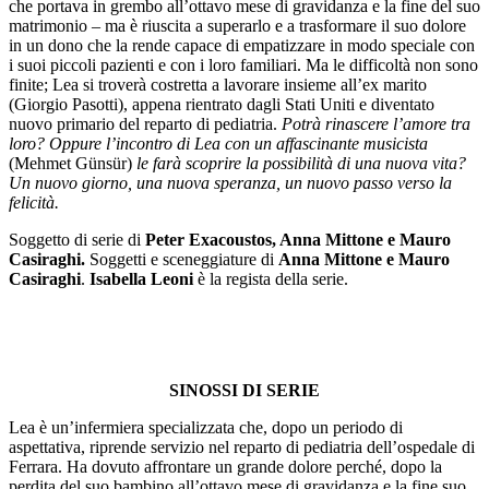
che portava in grembo all’ottavo mese di gravidanza e la fine del suo
matrimonio – ma è riuscita a superarlo e a trasformare il suo dolore
in un dono che la rende capace di empatizzare in modo speciale con
i suoi piccoli pazienti e con i loro familiari. Ma le difficoltà non sono
finite; Lea si troverà costretta a lavorare insieme all’ex marito
(Giorgio Pasotti), appena rientrato dagli Stati Uniti e diventato
nuovo primario del reparto di pediatria.
Potrà rinascere l’amore tra
loro? Oppure l’incontro di Lea con un affascinante musicista
(Mehmet Günsür)
le farà scoprire la possibilità di una nuova vita?
Un nuovo giorno, una nuova speranza, un nuovo passo verso la
felicità.
Soggetto di serie di
Peter Exacoustos, Anna Mittone e Mauro
Casiraghi.
Soggetti e sceneggiature di
Anna Mittone e Mauro
Casiraghi
.
Isabella Leoni
è la regista della serie.
SINOSSI DI SERIE
Lea è un’infermiera specializzata che, dopo un periodo di
aspettativa, riprende servizio nel reparto di pediatria dell’ospedale di
Ferrara. Ha dovuto affrontare un grande dolore perché, dopo la
perdita del suo bambino all’ottavo mese di gravidanza e la fine suo