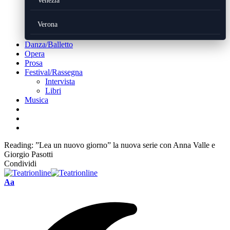
Venezia
Verona
Danza/Balletto
Opera
Prosa
Festival/Rassegna
Intervista
Libri
Musica
Reading:
”Lea un nuovo giorno” la nuova serie con Anna Valle e
Giorgio Pasotti
Condividi
Font
Aa
Resizer