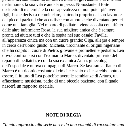
matrimonio, la sua vita è andata in pezzi. Nonostante il forte
desiderio di maternità e la consapevolezza di non poter più avere
figli, Lea è decisa a ricominciare, partendo proprio dal suo lavoro e
dai piccoli pazienti che accudisce con amore e che diventano per lei
come una famiglia. Nel reparto di pediatria viene accolta con affetto
dalle altre infermiere: Rosa, la sua migliore amica che è sempre
pronta ad aiutare tutti e che la ospita nel suo casale; Favilla,
all’apparenza cinica ma con un cuore grande; Olga, allegra e sempre
in cerca dell’uomo giusto; Michela, tirocinante di origini nigeriane
che ha colpito il cuore di Pietro, giovane e promettente pediatra. Lea
dovrà confrontarsi con l’ex marito Marco, diventato primario del
reparto di pediatria, e con la sua ex amica Anna, ginecologa
dell’ospedale e nuova compagna di Marco. Se lavorare al fianco di
Marco è un ricordo costante di ciò che è stato e che sarebbe potuto
essere, il futuro di Lea potrebbe avere le sembianze di Arturo, un
affascinante musicista, padre di una piccola paziente, con il quale
nascerà un rapporto speciale.
NOTE DI REGIA
”Il mio approccio alla serie nasce da una volontà di raccontare una