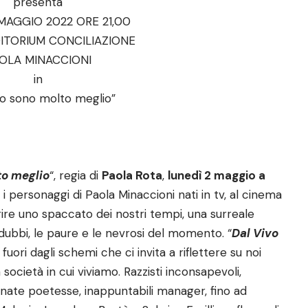
presenta
 MAGGIO 2022 ORE 21,00
ITORIUM CONCILIAZIONE
OLA MINACCIONI
in
vo sono molto meglio”
to meglio
“, regia di
Paola Rota
,
lunedì 2 maggio a
i i personaggi di Paola Minaccioni nati in tv, al cinema
frire uno spaccato dei nostri tempi, una surreale
dubbi, le paure e le nevrosi del momento. “
Dal Vivo
fuori dagli schemi che ci invita a riflettere su noi
 società in cui viviamo. Razzisti inconsapevoli,
finate poetesse, inappuntabili manager, fino ad