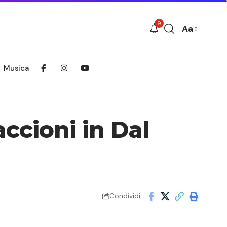
9
Aa
Font
Resizer
Musica
ccioni in Dal
Condividi