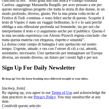
ciascuno di noi. “Sono grata alla mia amica e collega Annalisa
Canfora -aggiunge Marianella Bargilli- per aver pensato a me per
questo meraviglioso progetto che tratta la storia di due donne, in un
modo profondo, diverso, giusto. Per la mia prima volta recito al
Festiva di Todi -continua- e sono felice anche di questo. Scoprire il
testo di Vişniec è stato un viaggio bellissimo, lo è e lo sarà perchè
obbliga a una riflessione profonda sul femminile, sia per noi che
interpretiamo il testo e ci auguriamo anche per il pubblico. Questa è
la mia seconda esperienza con Alessio Pizzech regista-conclude- che
tratta questa materia con eleganza, rispetto e umanità”.
La donna come campo di battaglia è uno spettacolo sul nostro
tempo. Urgente, attuale, e ora con l’orrore di ciò a cui, attoniti,
assistiamo, necessario. Uno spettacolo per immaginare un’Europa
diversa, un mondo diverso, un futuro per i nostri figli e per noi.
Sign Up For Daily Newsletter
Be keep up! Get the latest breaking news delivered straight to your inbox.
[mc4wp_form]
By signing up, you agree to our
Terms of Use
and acknowledge the
data practices in our
Privacy Policy
. You may unsubscribe at any
time.
Condividi questo articolo