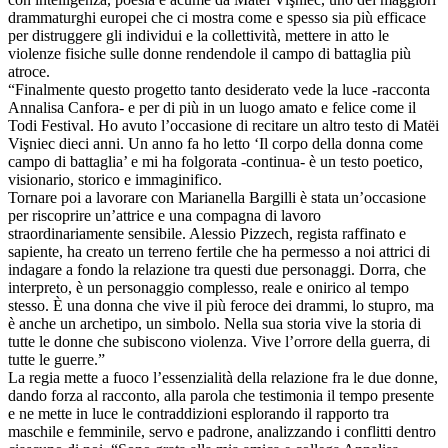
drammaturghi europei che ci mostra come e spesso sia più efficace
per distruggere gli individui e la collettività, mettere in atto le
violenze fisiche sulle donne rendendole il campo di battaglia più
atroce.
“Finalmente questo progetto tanto desiderato vede la luce -racconta
Annalisa Canfora- e per di più in un luogo amato e felice come il
Todi Festival. Ho avuto l’occasione di recitare un altro testo di Matëi
Vişniec dieci anni. Un anno fa ho letto ‘Il corpo della donna come
campo di battaglia’ e mi ha folgorata -continua- è un testo poetico,
visionario, storico e immaginifico.
Tornare poi a lavorare con Marianella Bargilli è stata un’occasione
per riscoprire un’attrice e una compagna di lavoro
straordinariamente sensibile. Alessio Pizzech, regista raffinato e
sapiente, ha creato un terreno fertile che ha permesso a noi attrici di
indagare a fondo la relazione tra questi due personaggi. Dorra, che
interpreto, è un personaggio complesso, reale e onirico al tempo
stesso. È una donna che vive il più feroce dei drammi, lo stupro, ma
è anche un archetipo, un simbolo. Nella sua storia vive la storia di
tutte le donne che subiscono violenza. Vive l’orrore della guerra, di
tutte le guerre.”
La regia mette a fuoco l’essenzialità della relazione fra le due donne,
dando forza al racconto, alla parola che testimonia il tempo presente
e ne mette in luce le contraddizioni esplorando il rapporto tra
maschile e femminile, servo e padrone, analizzando i conflitti dentro