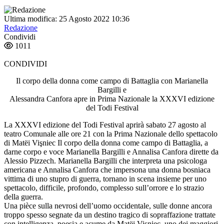
Ultima modifica: 25 Agosto 2022 10:36
Redazione
Condividi
1011
CONDIVIDI
Il corpo della donna come campo di Battaglia con Marianella
Bargilli e
Alessandra Canfora apre in Prima Nazionale la XXXVI edizione
del Todi Festival
La XXXVI edizione del Todi Festival aprirà sabato 27 agosto al
teatro Comunale alle ore 21 con la Prima Nazionale dello spettacolo
di Matëi Vişniec Il corpo della donna come campo di Battaglia, a
darne corpo e voce Marianella Bargilli e Annalisa Canfora dirette da
Alessio Pizzech. Marianella Bargilli che interpreta una psicologa
americana e Annalisa Canfora che impersona una donna bosniaca
vittima di uno stupro di guerra, tornano in scena insieme per uno
spettacolo, difficile, profondo, complesso sull’orrore e lo strazio
della guerra.
Una pièce sulla nevrosi dell’uomo occidentale, sulle donne ancora
troppo spesso segnate da un destino tragico di sopraffazione trattate
con intelligenza, poesia e acume da Matëi Vişniec, uno dei maggiori