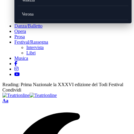
Venezia
Verona
Danza/Balletto
Opera
Prosa
Festival/Rassegna
Intervista
Libri
Musica
Reading:
Prima Nazionale la XXXVI edizione del Todi Festival
Condividi
Font
Aa
Resizer