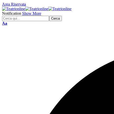
Area Riservata
Notification
Show More
Font
Aa
Resizer