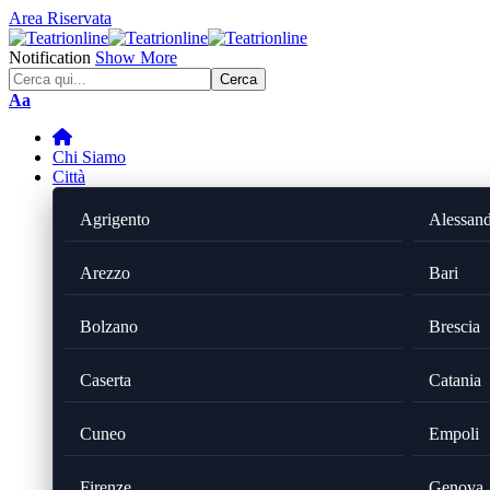
Area Riservata
Notification
Show More
Font
Aa
Resizer
Chi Siamo
Città
Agrigento
Alessand
Arezzo
Bari
Bolzano
Brescia
Caserta
Catania
Cuneo
Empoli
Firenze
Genova