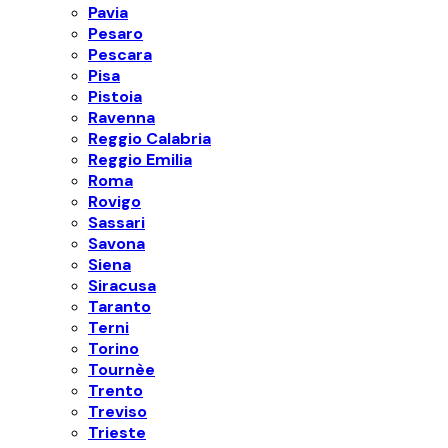
Pavia
Pesaro
Pescara
Pisa
Pistoia
Ravenna
Reggio Calabria
Reggio Emilia
Roma
Rovigo
Sassari
Savona
Siena
Siracusa
Taranto
Terni
Torino
Tournèe
Trento
Treviso
Trieste