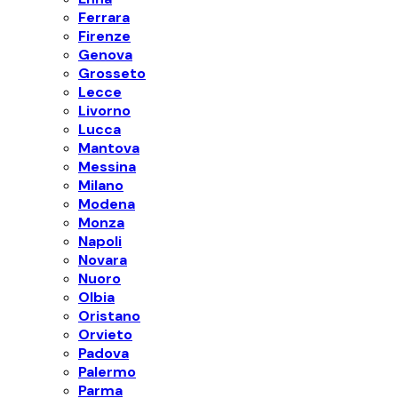
Ferrara
Firenze
Genova
Grosseto
Lecce
Livorno
Lucca
Mantova
Messina
Milano
Modena
Monza
Napoli
Novara
Nuoro
Olbia
Oristano
Orvieto
Padova
Palermo
Parma