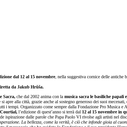
izione dal 12 al 15 novembre
, nella suggestiva cornice delle antiche ba
iretta da Jakub Hrůša.
te Sacra,
che dal 2002 anima con la
musica sacra le basiliche papali e 
 si apre alla città, grazie anche al sostegno generoso dei suoi mecenati, 
di tutti i tempi. Organizzato come sempre dalla Fondazione Pro Musica e A
Courtial,
l’edizione di quest’anno si terrà dal
12 al 15 novembre in qu
de ispirazione dalle parole che Papa Paolo VI rivolse agli artisti nel di
erazione. La bellezza, come la verità, è ciò che infonde gioia al cuore 