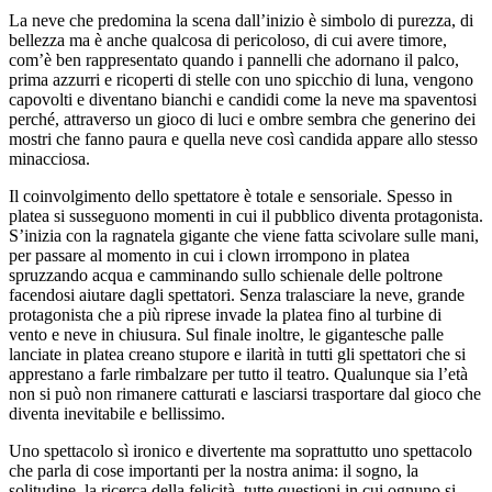
La neve che predomina la scena dall’inizio è simbolo di purezza, di
bellezza ma è anche qualcosa di pericoloso, di cui avere timore,
com’è ben rappresentato quando i pannelli che adornano il palco,
prima azzurri e ricoperti di stelle con uno spicchio di luna, vengono
capovolti e diventano bianchi e candidi come la neve ma spaventosi
perché, attraverso un gioco di luci e ombre sembra che generino dei
mostri che fanno paura e quella neve così candida appare allo stesso
minacciosa.
Il coinvolgimento dello spettatore è totale e sensoriale. Spesso in
platea si susseguono momenti in cui il pubblico diventa protagonista.
S’inizia con la ragnatela gigante che viene fatta scivolare sulle mani,
per passare al momento in cui i clown irrompono in platea
spruzzando acqua e camminando sullo schienale delle poltrone
facendosi aiutare dagli spettatori. Senza tralasciare la neve, grande
protagonista che a più riprese invade la platea fino al turbine di
vento e neve in chiusura. Sul finale inoltre, le gigantesche palle
lanciate in platea creano stupore e ilarità in tutti gli spettatori che si
apprestano a farle rimbalzare per tutto il teatro. Qualunque sia l’età
non si può non rimanere catturati e lasciarsi trasportare dal gioco che
diventa inevitabile e bellissimo.
Uno spettacolo sì ironico e divertente ma soprattutto uno spettacolo
che parla di cose importanti per la nostra anima: il sogno, la
solitudine, la ricerca della felicità, tutte questioni in cui ognuno si