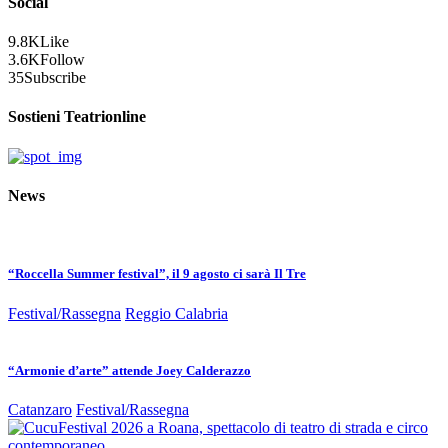
Social
9.8K
Like
3.6K
Follow
35
Subscribe
Sostieni Teatrionline
News
“Roccella Summer festival”, il 9 agosto ci sarà Il Tre
Festival/Rassegna
Reggio Calabria
“Armonie d’arte” attende Joey Calderazzo
Catanzaro
Festival/Rassegna