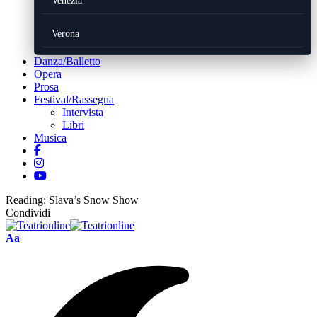
Venezia
Verona
Danza/Balletto
Opera
Prosa
Festival/Rassegna
Intervista
Libri
Musica
Reading:
Slava’s Snow Show
Condividi
Font
Aa
Resizer