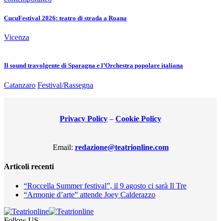
CucuFestival 2026: teatro di strada a Roana
Vicenza
Il sound travolgente di Sparagna e l’Orchestra popolare italiana
Catanzaro
Festival/Rassegna
Privacy Policy
–
Cookie Policy
Email:
redazione@teatrionline.com
Articoli recenti
“Roccella Summer festival”, il 9 agosto ci sarà Il Tre
“Armonie d’arte” attende Joey Calderazzo
Follow US