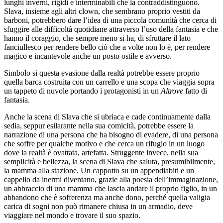
lunghi inverni, rigidi e interminabili che la contraddistinguono.
Slava, insieme agli altri clown, che sembrano proprio vestiti da
barboni, potrebbero dare l’idea di una piccola comunità che cerca di
sfuggire alle difficoltà quotidiane attraverso l’uso della fantasia e che
hanno il coraggio, che sempre meno si ha, di sfruttare il lato
fanciullesco per rendere bello ciò che a volte non lo è, per rendere
magico e incantevole anche un posto ostile e avverso.
Simbolo si questa evasione dalla realtà potrebbe essere proprio
quella barca costruita con un carrello e una scopa che viaggia sopra
un tappeto di nuvole portando i protagonisti in un
Altrove
fatto di
fantasia.
Anche la scena di Slava che si ubriaca e cade continuamente dalla
sedia, seppur esilarante nella sua comicità, potrebbe essere la
narrazione di una persona che ha bisogno di evadere, di una persona
che soffre per qualche motivo e che cerca un rifugio in un luogo
dove la realtà è ovattata, artefatta. Struggente invece, nella sua
semplicità e bellezza, la scena di Slava che saluta, presumibilmente,
la mamma alla stazione. Un cappotto su un appendiabiti e un
cappello da inermi diventano, grazie alla poesia dell’immaginazione,
un abbraccio di una mamma che lascia andare il proprio figlio, in un
abbandono che è sofferenza ma anche dono, perché quella valigia
carica di sogni non può rimanere chiusa in un armadio, deve
viaggiare nel mondo e trovare il suo spazio.