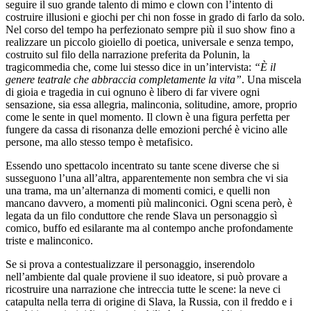
seguire il suo grande talento di mimo e clown con l’intento di
costruire illusioni e giochi per chi non fosse in grado di farlo da solo.
Nel corso del tempo ha perfezionato sempre più il suo show fino a
realizzare un piccolo gioiello di poetica, universale e senza tempo,
costruito sul filo della narrazione preferita da Polunin, la
tragicommedia che, come lui stesso dice in un’intervista:
“È il
genere teatrale che abbraccia completamente la vita”
. Una miscela
di gioia e tragedia in cui ognuno è libero di far vivere ogni
sensazione, sia essa allegria, malinconia, solitudine, amore, proprio
come le sente in quel momento. Il clown è una figura perfetta per
fungere da cassa di risonanza delle emozioni perché è vicino alle
persone, ma allo stesso tempo è metafisico.
Essendo uno spettacolo incentrato su tante scene diverse che si
susseguono l’una all’altra, apparentemente non sembra che vi sia
una trama, ma un’alternanza di momenti comici, e quelli non
mancano davvero, a momenti più malinconici. Ogni scena però, è
legata da un filo conduttore che rende Slava un personaggio sì
comico, buffo ed esilarante ma al contempo anche profondamente
triste e malinconico.
Se si prova a contestualizzare il personaggio, inserendolo
nell’ambiente dal quale proviene il suo ideatore, si può provare a
ricostruire una narrazione che intreccia tutte le scene: la neve ci
catapulta nella terra di origine di Slava, la Russia, con il freddo e i