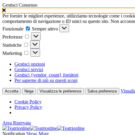
Gestisci Consenso
Per fornire le migliori esperienze, utilizziamo tecnologie come i cooki
comportamento di navigazione o ID unici su questo sito. Non acconsenti
Funzionale
Funzionale
Sempre attivo
Preferenze
Preferenze
Statistiche
Statistiche
Marketing
Marketing
Gestisci opzioni
Gestisci servizi
Gestisci {vendor_count} fornitori
Per saperne di più su questi scopi
Visuali
Accetta
Nega
Visualizza le preferenze
Salva preferenze
Cookie Policy
Privacy Policy
Area Riservata
Notification
Show More