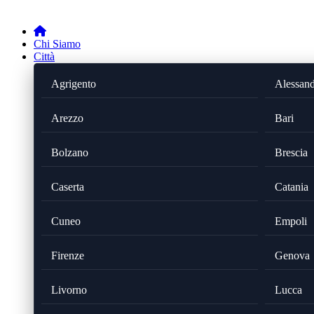
Chi Siamo
Città
Agrigento
Alessand
Arezzo
Bari
Bolzano
Brescia
Caserta
Catania
Cuneo
Empoli
Firenze
Genova
Livorno
Lucca