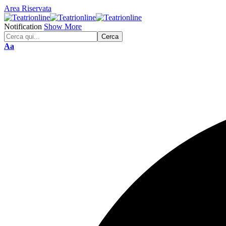
Area Riservata
Notification
Show More
Font
Aa
Resizer