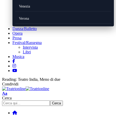
Venezia
Verona
Danza/Balletto
Opera
Prosa
Festival/Rassegna
Intervista
Libri
Musica
Reading:
Teatro India, Meno di due
Condividi
Font
Aa
Resizer
Cerca