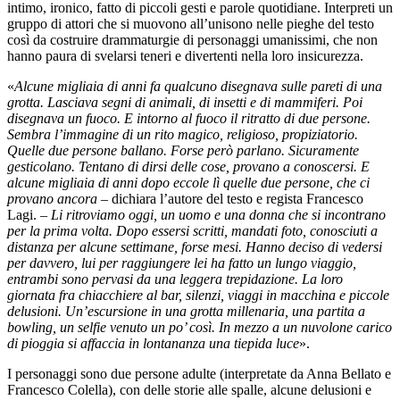
intimo, ironico, fatto di piccoli gesti e parole quotidiane. Interpreti un
gruppo di attori che si muovono all’unisono nelle pieghe del testo
così da costruire drammaturgie di personaggi umanissimi, che non
hanno paura di svelarsi teneri e divertenti nella loro insicurezza.
«
Alcune migliaia di anni fa qualcuno disegnava sulle pareti di una
grotta. Lasciava segni di animali, di insetti e di mammiferi. Poi
disegnava un fuoco. E intorno al fuoco il ritratto di due persone.
Sembra l’immagine di un rito magico, religioso, propiziatorio.
Quelle due persone ballano. Forse però parlano. Sicuramente
gesticolano. Tentano di dirsi delle cose, provano a conoscersi. E
alcune migliaia di anni dopo eccole lì quelle due persone, che ci
provano ancora
– dichiara l’autore del testo e regista Francesco
Lagi. –
Li ritroviamo oggi, un uomo e una donna che si incontrano
per la prima volta. Dopo essersi scritti, mandati foto, conosciuti a
distanza per alcune settimane, forse mesi. Hanno deciso di vedersi
per davvero, lui per raggiungere lei ha fatto un lungo viaggio,
entrambi sono pervasi da una leggera trepidazione. La loro
giornata fra chiacchiere al bar, silenzi, viaggi in macchina e piccole
delusioni. Un’escursione in una grotta millenaria, una partita a
bowling, un selfie venuto un po’ così. In mezzo a un nuvolone carico
di pioggia si affaccia in lontananza una tiepida luce
».
I personaggi sono due persone adulte (interpretate da Anna Bellato e
Francesco Colella), con delle storie alle spalle, alcune delusioni e