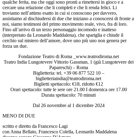
qualche ferita, ma che oggi sono pronti a rimettersi in gioco e a
cercare una relazione che li completi e che li renda felici. Li
troviamo nell’attimo esatto in cui si conoscono per davvero,
assistiamo al dischiudersi di due che iniziano a conoscersi di fronte a
noi, siamo testimoni del primo movimento reale, vivo, fra di loro.
Fino all’arrivo di un terzo personaggio incomodo e inatteso
(interpretato da Leonardo Maddalena), che spariglia e chiude il
cerchio sul mistero dell’amore, dove uno più uno non genera per
forza un due.
Fondazione Teatro di Roma _www.teatrodiroma.net
Teatro India Lungotevere Vittorio Gassman, 1 (già Lungotevere dei
Papareschi) – Roma
Biglietteria: tel. +39 06 877 522 10 –
biglietteriaindia@teatrodiroma.net
Biglietti spettacolo: €18, ridotto €12
Orari spettacolo: tutte le sere ore 21.00 I domenica ore 17.00
Durata spettacolo: 70 minuti
Dal 26 novembre al 1 dicembre 2024
MENO DI DUE
scritto e diretto da Francesco Lagi
con Anna Bellato, Francesco Colella, Leonardo Maddalena