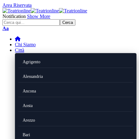
Area Riservata
Notification
Show More
Font
Aa
Resizer
Chi Siamo
Città
Agrigento
Alessandria
Ancona
Aosta
Arezzo
Bari